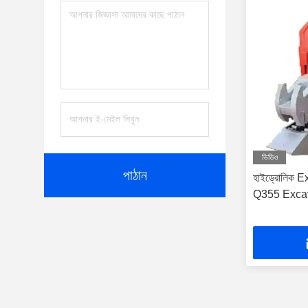
ভিডিও
পাঠান
হাইড্রোলিক Exc
Q355 Excav