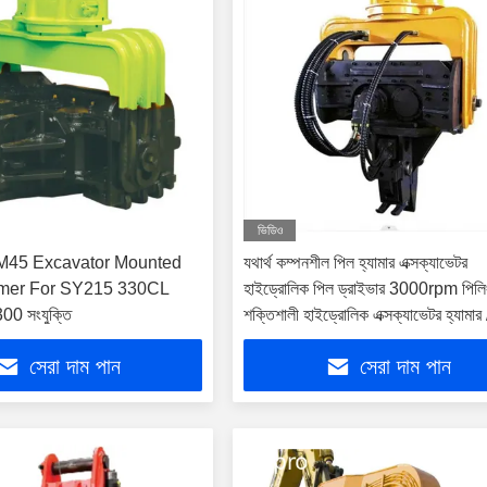
ভিডিও
45 Excavator Mounted
যথার্থ কম্পনশীল পিল হ্যামার এক্সক্যাভেটর
mer For SY215 330CL
হাইড্রোলিক পিল ড্রাইভার 3000rpm পিলিং
0 সংযুক্তি
শক্তিশালী হাইড্রোলিক এক্সক্যাভেটর হ্যামার 
কম্পনশীল হ্যামার পিল ড্রাইভার
সেরা দাম পান
সেরা দাম পান