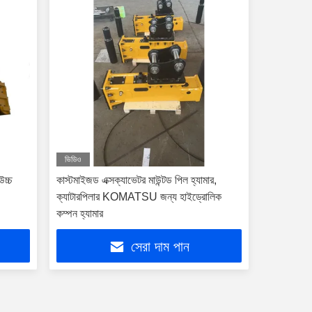
ভিডিও
উচ্চ
কাস্টমাইজড এক্সক্যাভেটর মাউন্টড পিল হ্যামার,
ক্যাটারপিলার KOMATSU জন্য হাইড্রোলিক
কম্পন হ্যামার
সেরা দাম পান