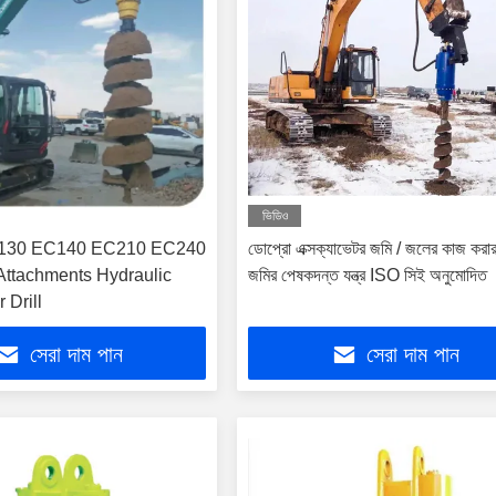
ভিডিও
130 EC140 EC210 EC240
ডোপ্রো এক্সক্যাভেটর জমি / জলের কাজ করা
Attachments Hydraulic
জমির পেষকদন্ত যন্ত্র ISO সিই অনুমোদিত
 Drill
সেরা দাম পান
সেরা দাম পান