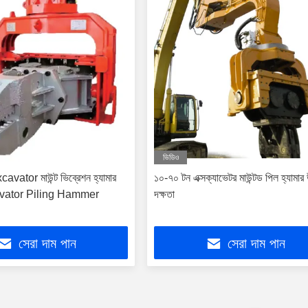
ভিডিও
avator মাউন্ট ভিব্রেশন হ্যামার
১০-৭০ টন এক্সক্যাভেটর মাউন্টড পিল হ্যামার 
ator Piling Hammer
দক্ষতা
সেরা দাম পান
সেরা দাম পান