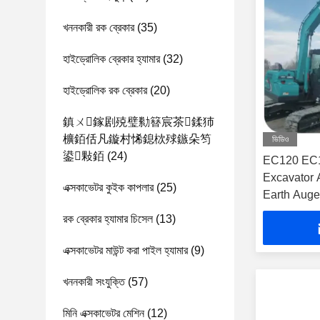
খননকারী রক ব্রেকার
(35)
হাইড্রোলিক ব্রেকার হ্যামার
(32)
হাইড্রোলিক রক ব্রেকার
(20)
鎮ㄨ鎵剧殑璧勬簮宸茶鍒犻
櫎銆佸凡鏇村悕鎴栨殏鏃朵笉
ভিডিও
鍙敤銆
(24)
EC120 EC
Excavator 
এক্সকাভেটর কুইক কাপলার
(25)
Earth Auger
রক ব্রেকার হ্যামার চিসেল
(13)
এক্সকাভেটর মাউন্ট করা পাইল হ্যামার
(9)
খননকারী সংযুক্তি
(57)
মিনি এক্সকাভেটর মেশিন
(12)