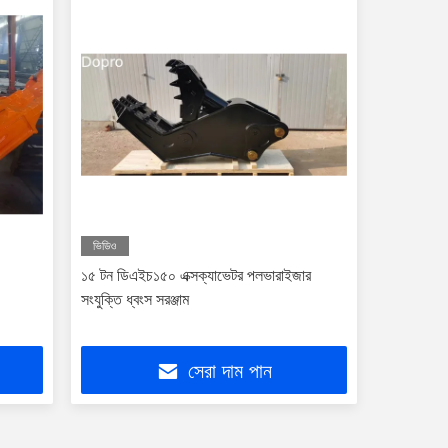
ভিডিও
১৫ টন ডিএইচ১৫০ এক্সক্যাভেটর পলভারাইজার
সংযুক্তি ধ্বংস সরঞ্জাম
সেরা দাম পান