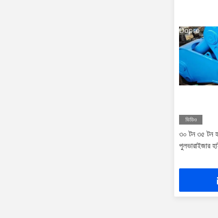
ভিডিও
৩০ টন ৩৫ টন হা
পুলভারাইজার হাই