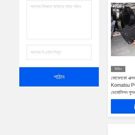
ভিডিও
পাঠান
কোবেলকো এক্
Komatsu PC2
ডেমোলিশন পুলভ