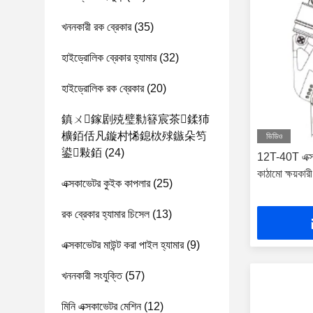
খননকারী রক ব্রেকার
(35)
হাইড্রোলিক ব্রেকার হ্যামার
(32)
হাইড্রোলিক রক ব্রেকার
(20)
鎮ㄨ鎵剧殑璧勬簮宸茶鍒犻
櫎銆佸凡鏇村悕鎴栨殏鏃朵笉
ভিডিও
鍙敤銆
(24)
12T-40T এক্সক্
কাঠামো ক্ষয়কারী
এক্সকাভেটর কুইক কাপলার
(25)
রক ব্রেকার হ্যামার চিসেল
(13)
এক্সকাভেটর মাউন্ট করা পাইল হ্যামার
(9)
খননকারী সংযুক্তি
(57)
মিনি এক্সকাভেটর মেশিন
(12)