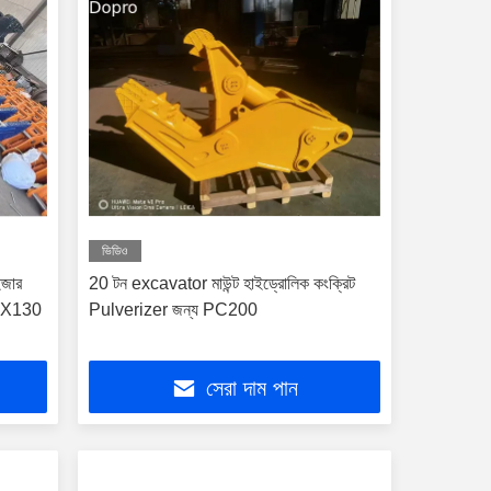
ভিডিও
ইজার
20 টন excavator মাউন্ট হাইড্রোলিক কংক্রিট
CX130
Pulverizer জন্য PC200
সেরা দাম পান