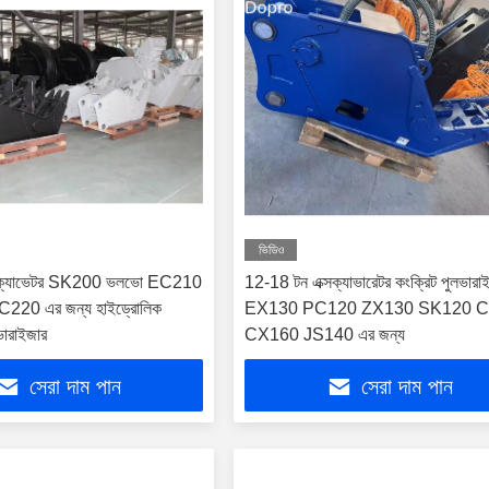
ভিডিও
সক্যাভেটর SK200 ভলভো EC210
12-18 টন এক্সক্যাভারেটর কংক্রিট পুলভারা
20 এর জন্য হাইড্রোলিক
EX130 PC120 ZX130 SK120 
ারাইজার
CX160 JS140 এর জন্য
সেরা দাম পান
সেরা দাম পান