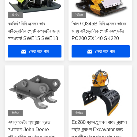
ভিডিও
ভিডিও
কংক্রিট মিনি এক্সক্যাভার
স্টিল / Q345B মিনি এক্সক্যাভারের
হাইড্রোলিক প্লেট কম্প্যাক্টর জন্য
জন্য হাইড্রোলিক প্লেট কমপ্যাক্টর
সানওয়ার্ড SWE15 SWE18
PC200 ZX140 SK220
সেরা দাম পান
সেরা দাম পান
ভিডিও
ভিডিও
এক্সক্যাভেটর ম্যানুয়াল দ্রুত
Ec280 ধ্বংস গ্র্যাপল পাথর গ্র্যাপল
সংযোজক John Deere
বাছাই গ্র্যাপল Excavator জন্য
হাইড্রোলিক সংযোজক সংযোজক
জলবাহী পাথর পাথর গ্র্যাপল ধ্বংস