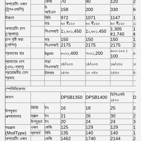
কেজি
70
90
120
250
অপারেটিং ওজন
h
(টুল+এম/সি)
158
200
330
605
আইএল
উচ্চতা
মিমি
972
1071
1147
134
বার
৯০ ₹১২০
৯০ ₹১২০
৯০ ₹১২০
১১০
অপারেটিং চাপ
1,305
1,3
পিএসআই
1১,৬০১,450
1১,৬০১,450
(ব্রেকার)
¢1,740
¢1,
চাপ সৃষ্টি করা
বার
150
150
150
170
(মেশিন)
পিএসআই
2175
2175
2175
246
৬০০-১০০।
প্রভাবের হার
bpm
৮০০১,400
৭০০১,200
৫০০
100
ব্যাকহেড চাপ
বার/
১৪/২০৩
১৪/২০৩
১৬/২৩২
১৬/
(এন২-গ্যাস)
পিএসআই
প্রয়োজনীয় তেল
l/min
১৫৩০
২০ ০৪০
২৫৫০
৪০-
প্রবাহ
স্পেসিফিকেশন
ডিপিএসবি
মডেল
DPSB1350
DPSB1400
DP
১৫০০
মিনিট
টন
16
18
25
28
উপযুক্ত
ম্যাক্স
টন
21
26
30
25
এক্সক্যাভার
উপযুক্ত
টন
20
24
24
34
ওজন
কেজি
125
129
129
193
সরঞ্জাম
(MoilType)
ব্যাসার্ধ
মিমি
135
140
140
155
অপারেটিং ওজন
কেজি
1462
1740
2144
241