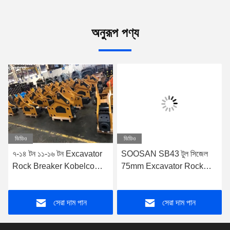
অনুরূপ পণ্য
ভিডিও
ভিডিও
৭-১৪ টন ১১-১৬ টন Excavator
SOOSAN SB43 টুল সিজেল
Rock Breaker Kobelco
75mm Excavator Rock
SK70 এর জন্য টেকসই
Hydraulic Breaker For
Skid Steer Loader (স্কিড
সেরা দাম পান
সেরা দাম পান
স্টিয়ার লোডার জন্য হাইড্রোলিক
ব্রেকার)