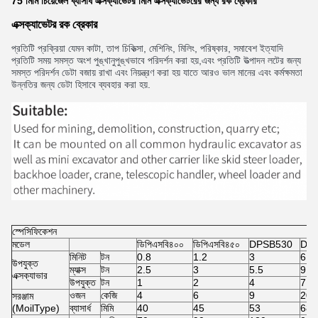
75 মিমি চিয়েজেল ব্যাসার্ধ এক্সক্যাভেটর মিনি এক্সক্যাভেটরের জন্য রক ব্রেকার
এক্সক্যাভেটর রক ব্রেকার
প্রতিটি প্রক্রিয়া যেমন কাটা, তাপ চিকিত্সা, মেশিনিং, মিলিং, পরিষ্কার, সমাবেশ ইত্যাদি
প্রতিটি সময় সমস্ত অংশ পুঙ্খানুপুঙ্খভাবে পরিদর্শন করা হয়,এবং প্রতিটি উত্পাদন লটের জন্য
সমস্ত পরিদর্শন ডেটা বজায় রাখা এবং নিয়ন্ত্রণ করা হয় যাতে আরও ভাল মানের এবং কর্মক্ষমতা
উন্নতির জন্য ডেটা হিসাবে ব্যবহার করা হয়.
স্পেসিফিকেশন
মডেল
ডিপিএসবি৪০০
ডিপিএসবি৪৫০
DPSB530
DP
মিনিট
টন
0.8
1.2
3
6
উপযুক্ত
ম্যাক্স
টন
2.5
3
5.5
9
এক্সক্যাভার
উপযুক্ত
টন
1
2
4
7
ওজন
কেজি
4
6
9
20
সরঞ্জাম
(MoilType)
ব্যাসার্ধ
মিমি
40
45
53
68