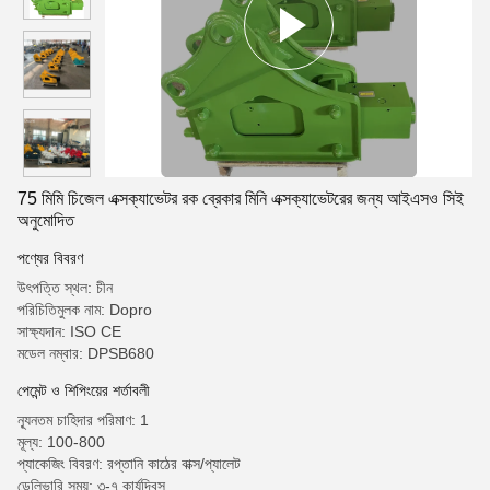
75 মিমি চিজেল এক্সক্যাভেটর রক ব্রেকার মিনি এক্সক্যাভেটরের জন্য আইএসও সিই
অনুমোদিত
পণ্যের বিবরণ
উৎপত্তি স্থল: চীন
পরিচিতিমুলক নাম: Dopro
সাক্ষ্যদান: ISO CE
মডেল নম্বার: DPSB680
পেমেন্ট ও শিপিংয়ের শর্তাবলী
ন্যূনতম চাহিদার পরিমাণ: 1
মূল্য: 100-800
প্যাকেজিং বিবরণ: রপ্তানি কাঠের বাক্স/প্যালেট
ডেলিভারি সময়: ৩-৭ কার্যদিবস