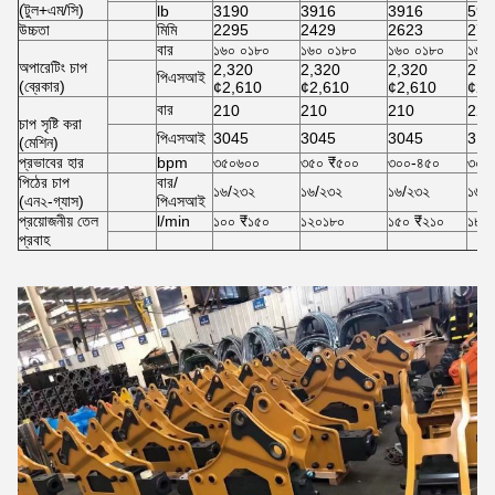
(টুল+এম/সি)
lb
3190
3916
3916
594
উচ্চতা
মিমি
2295
2429
2623
277
বার
১৬০ ০১৮০
১৬০ ০১৮০
১৬০ ০১৮০
১৬০
অপারেটিং চাপ
2,320
2,320
2,320
2,3
পিএসআই
(ব্রেকার)
¢2,610
¢2,610
¢2,610
¢2,
বার
210
210
210
220
চাপ সৃষ্টি করা
পিএসআই
3045
3045
3045
319
(মেশিন)
প্রভাবের হার
bpm
৩৫০৬০০
৩৫০ ₹৫০০
৩০০-৪৫০
৩০০
পিঠের চাপ
বার/
১৬/২৩২
১৬/২৩২
১৬/২৩২
১৬/
(এন২-গ্যাস)
পিএসআই
প্রয়োজনীয় তেল
l/min
১০০ ₹১৫০
১২০১৮০
১৫০ ₹২১০
১৮০ 
প্রবাহ