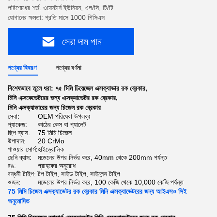
পরিশোধের শর্ত: ওয়েস্টার্ন ইউনিয়ন, এল/সি, টি/টি
যোগানের ক্ষমতা: প্রতি মাসে 1000 পিসিএস
সেরা দাম পান
পণ্যের বিবরণ
পণ্যের বর্ণনা
বিশেষভাবে তুলে ধরা:
৭৫ মিমি চিয়েজেল এক্সক্যাভার রক ব্রেকার
,
মিনি এক্সকেভেটরের জন্য এক্সক্যাভেটর রক ব্রেকার
,
মিনি এক্সক্যাভারের জন্য চিজেল রক ব্রেকার
সেবা:
OEM পরিষেবা উপলব্ধ
প্যাকেজ:
কাঠের কেস বা প্যালেট
ছিপ ব্যাস:
75 মিমি চিজেল
উপাদান:
20 CrMo
পাওয়ার সোর্স:
হাইড্রোলিক
ছেনি ব্যাস:
মডেলের উপর নির্ভর করে, 40mm থেকে 200mm পর্যন্ত
রঙ:
গ্রাহকের অনুরোধ
বন্ধনী টাইপ:
টপ টাইপ, সাইড টাইপ, সাইলেন্স টাইপ
ওজন:
মডেলের উপর নির্ভর করে, 100 কেজি থেকে 10,000 কেজি পর্যন্ত
75 মিমি চিজেল এক্সক্যাভেটর রক ব্রেকার মিনি এক্সক্যাভেটরের জন্য আইএসও সিই
অনুমোদিত