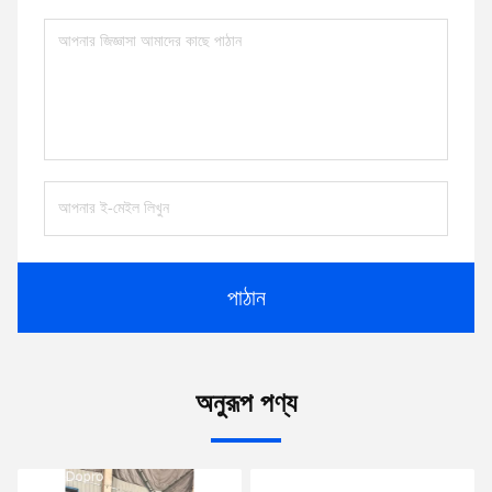
পাঠান
অনুরূপ পণ্য