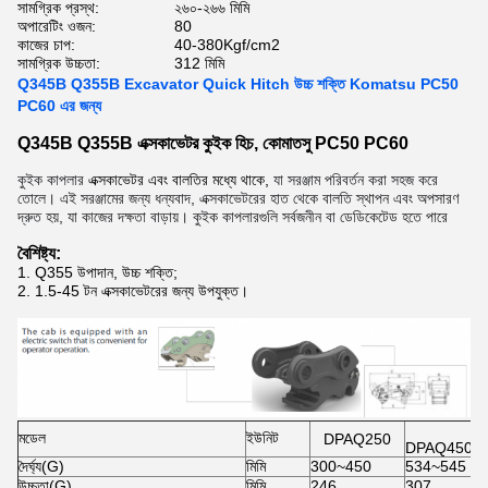
সামগ্রিক প্রস্থ:
২৬০-২৬৬ মিমি
অপারেটিং ওজন:
80
কাজের চাপ:
40-380Kgf/cm2
সামগ্রিক উচ্চতা:
312 মিমি
Q345B Q355B Excavator Quick Hitch উচ্চ শক্তি Komatsu PC50
PC60 এর জন্য
Q345B Q355B এক্সকাভেটর কুইক হিচ, কোমাতসু PC50 PC60
কুইক কাপলার
এক্সকাভেটর এবং বালতির মধ্যে থাকে,
যা সরঞ্জাম পরিবর্তন করা সহজ করে
তোলে। এই সরঞ্জামের জন্য ধন্যবাদ, এক্সকাভেটরের হাত থেকে বালতি স্থাপন এবং অপসারণ
দ্রুত হয়, যা কাজের দক্ষতা বাড়ায়। কুইক কাপলারগুলি সর্বজনীন বা ডেডিকেটেড হতে পারে
বৈশিষ্ট্য:
1. Q355 উপাদান, উচ্চ শক্তি;
2. 1.5-45 টন এক্সকাভেটরের জন্য উপযুক্ত।
মডেল
ইউনিট
DPAQ250
DPAQ450
দৈর্ঘ্য(G)
মিমি
300~450
534~545
উচ্চতা(G)
মিমি
246
307