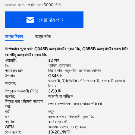
যোগানের ক্ষমতা: প্রতি মাসে 5000 পিসি
সেরা দাম পান
পণ্যের বিবরণ
পণ্যের বর্ণনা
বিশেষভাবে তুলে ধরা:
Q345B এক্সক্যাভেটর দ্রুত হিচ
,
Q355B এক্সক্যাভটর দ্রুত হিটচ
,
কোমাটসু এক্সক্যাভটর দ্রুত হিচ
ওয়ারেন্টি:
12 মাস
রঙ:
গ্রাহক প্রয়োজন
প্রযোজ্য শিল্প:
নির্মাণ কাজ, যন্ত্রপাতি মেরামতের দোকান
উপাদান:
Q345 বি
খননকারী, ইঞ্জিনিয়ারিং মেশিন খননকারী, খননকারী ব্যাকহো
আবেদন:
ডিগার
উপযুক্ত খননকারী (টন):
3-50 টি
প্রকার:
জলবাহী বা যান্ত্রিক
বিক্রয় পরে পরিষেবা সরবরাহ
ক্ষেত্র রক্ষণাবেক্ষণ এবং মেরামত পরিষেবা
করা:
শর্ত:
নতুন
নাম:
দ্রুত কাপলার, খননকারী দ্রুত হিচ
প্যাকিং:
কাঠের প্যালেট
OEM:
অবলম্বনযোগ্য, গ্রহণ করুন
তেল প্রবাহ:
10-20L/মিনিট