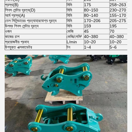
প্রস্থ(B)
মিমি
175
258~263
পিনস সেন্টার দূরত্ব(D)
মিমি
80~150
230~270
আর্ম প্রস্থ(A)
মিমি
80~140
155~170
তেল সিলিন্ডারের প্রত্যাহারযোগ্য দূরত্ব
মিমি
170~206
205~275
উলম্ব পিনস সেন্টার দূরত্ব
মিমি
159
195
ওজন
কেজি
45
70
কাজের চাপ
কেজি/সেমি²
40~380
40~380
প্রয়োজনীয় প্রবাহ
L/min
10~20
10~20
উপযুক্ত এক্সকাভেটর
টন
1~4
5~6