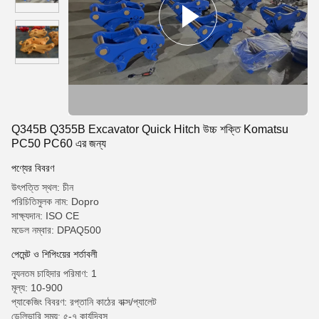
Q345B Q355B Excavator Quick Hitch উচ্চ শক্তি Komatsu
PC50 PC60 এর জন্য
পণ্যের বিবরণ
উৎপত্তি স্থল: চীন
পরিচিতিমুলক নাম: Dopro
সাক্ষ্যদান: ISO CE
মডেল নম্বার: DPAQ500
পেমেন্ট ও শিপিংয়ের শর্তাবলী
ন্যূনতম চাহিদার পরিমাণ: 1
মূল্য: 10-900
প্যাকেজিং বিবরণ: রপ্তানি কাঠের বাক্স/প্যালেট
ডেলিভারি সময়: ৫-৭ কার্যদিবস