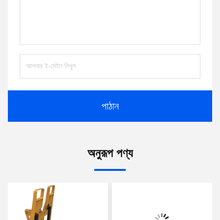
পাঠান
অনুরূপ পণ্য