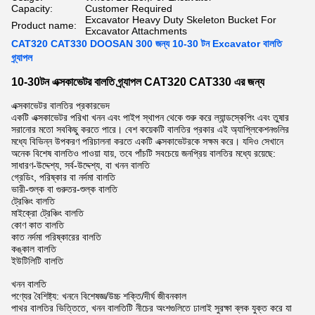
Capacity:
Customer Required
Excavator Heavy Duty Skeleton Bucket For
Product name:
Excavator Attachments
CAT320 CAT330 DOOSAN 300 জন্য 10-30 টন Excavator বালতি
গ্র্যাপল
10-30টন এক্সকাভেটর বালতি গ্র্যাপল CAT320 CAT330 এর জন্য
এক্সকাভেটর বালতির প্রকারভেদ
একটি এক্সকাভেটর পরিখা খনন এবং পাইপ স্থাপন থেকে শুরু করে ল্যান্ডস্কেপিং এবং তুষার
সরানোর মতো সবকিছু করতে পারে। বেশ কয়েকটি বালতির প্রকার এই অ্যাপ্লিকেশনগুলির
মধ্যে বিভিন্ন উপকরণ পরিচালনা করতে একটি এক্সকাভেটরকে সক্ষম করে। যদিও সেখানে
অনেক বিশেষ বালতিও পাওয়া যায়, তবে পাঁচটি সবচেয়ে জনপ্রিয় বালতির মধ্যে রয়েছে:
সাধারণ-উদ্দেশ্য, সর্ব-উদ্দেশ্য, বা খনন বালতি
গ্রেডিং, পরিষ্কার বা নর্দমা বালতি
ভারী-শুল্ক বা গুরুতর-শুল্ক বালতি
ট্রেঞ্চিং বালতি
মাইক্রো ট্রেঞ্চিং বালতি
কোণ কাত বালতি
কাত নর্দমা পরিষ্কারের বালতি
কঙ্কাল বালতি
ইউটিলিটি বালতি
খনন বালতি
পণ্যের বৈশিষ্ট্য: খননে বিশেষজ্ঞ/উচ্চ শক্তি/দীর্ঘ জীবনকাল
পাথর বালতির ভিত্তিতে, খনন বালতিটি নীচের অংশগুলিতে ঢালাই সুরক্ষা ব্লক যুক্ত করে যা