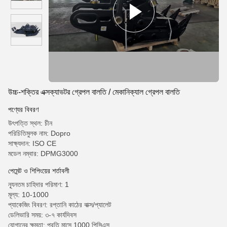
উচ্চ-শক্তির এক্সক্যাভটর গ্রেপল বালতি / মেকানিক্যাল গ্রেপল বালতি
পণ্যের বিবরণ
উৎপত্তি স্থল: চীন
পরিচিতিমুলক নাম: Dopro
সাক্ষ্যদান: ISO CE
মডেল নম্বার: DPMG3000
পেমেন্ট ও শিপিংয়ের শর্তাবলী
ন্যূনতম চাহিদার পরিমাণ: 1
মূল্য: 10-1000
প্যাকেজিং বিবরণ: রপ্তানি কাঠের বাক্স/প্যালেট
ডেলিভারি সময়: ৩-৭ কার্যদিবস
যোগানের ক্ষমতা: প্রতি মাসে 1000 পিসিএস