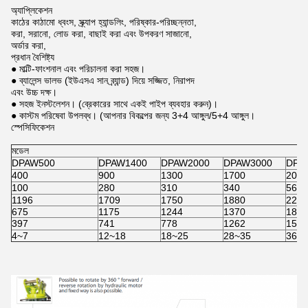
অ্যাপ্লিকেশন
কাঠের কাঠামো ধ্বংস, স্ক্র্যাপ হ্যান্ডলিং, পরিষ্কার-পরিচ্ছন্নতা,
করা, সরানো, লোড করা, বাছাই করা এবং উপকরণ সাজানো,
অর্ডার করা,
প্রধান বৈশিষ্ট্য
● মাল্টি-ফাংশনাল এবং পরিচালনা করা সহজ।
● ব্যালেন্স ভালভ (ইউএসএ সান ব্র্যান্ড) দিয়ে সজ্জিত, নিরাপদ
এবং উচ্চ দক্ষ।
● সহজ ইনস্টলেশন। (ব্রেকারের সাথে একই পাইপ ব্যবহার করুন)।
● কাস্টম পরিষেবা উপলব্ধ। (আপনার বিকল্পের জন্য 3+4 আঙ্গুল/5+4 আঙ্গুল।
স্পেসিফিকেশন
মডেল
DPAW500
DPAW1400
DPAW2000
DPAW3000
DPA
400
900
1300
1700
2000
100
280
310
340
566
1196
1709
1750
1880
2250
675
1175
1244
1370
1846
397
741
778
1262
1550
4~7
12~18
18~25
28~35
36~4