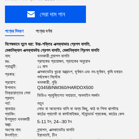
সেরা দাম পান
পণ্যের বিবরণ
পণ্যের বর্ণনা
বিশেষভাবে তুলে ধরা:
উচ্চ-শক্তির এক্সক্যাভার গ্রেপল বালতি
,
মেকানিক্যাল এক্সক্যাভটর গ্রেপল বালতি
,
মেকানিক্যাল গ্রিপল বালতি
নাম:
খননকারী গ্র্যাপল বালতি
রঙ:
গ্রাহকের প্রয়োজন, গ্রাহকের অনুরোধ
গ্যারান্টি:
১২ মাস
এক্সকাভেটর খুচরা যন্ত্রাংশ, ঘূর্ণমান এবং নন-ঘূর্ণমান, কৃষি বনায়ন
প্রকার:
পর্যবেক্ষণ সিস্টেম
প্রয়োগ:
খননকারী, নুড়ি
উপাদান:
Q345B/NM360/HARDOX500
বিক্রয়োত্তর সেবা
ভিডিও প্রযুক্তিগত সহায়তা, অনলাইন সমর্থন
প্রদান:
শর্ত:
নতুন
ব্যবহার:
লোড বা আনলোড বালি বা অন্য কিছু, কাঠ বা শিলা ঝাপটায়
প্যাকিং:
কাঠের প্যালেট বা কাস্টমাইজড, স্ট্যান্ডার্ড প্যাকেজ, কাঠের কেস
উপযুক্ত খননকারী
5-11 টন, 24--30 টন
যন্ত্র:
অংশের নাম:
গ্র্যাপল, এক্সকাভেটর বালতি
উৎপত্তি:
ইয়ানতাই, চীন