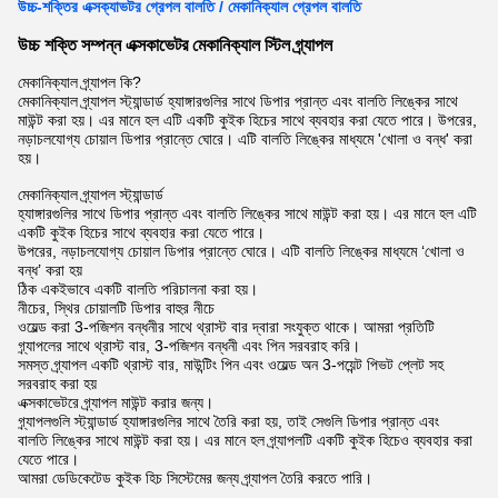
উচ্চ-শক্তির এক্সক্যাভটর গ্রেপল বালতি / মেকানিক্যাল গ্রেপল বালতি
উচ্চ শক্তি সম্পন্ন এক্সকাভেটর মেকানিক্যাল স্টিল গ্র্যাপল
মেকানিক্যাল গ্র্যাপল কি?
মেকানিক্যাল গ্র্যাপল স্ট্যান্ডার্ড হ্যাঙ্গারগুলির সাথে ডিপার প্রান্ত এবং বালতি লিঙ্কের সাথে
মাউন্ট করা হয়। এর মানে হল এটি একটি কুইক হিচের সাথে ব্যবহার করা যেতে পারে। উপরের,
নড়াচলযোগ্য চোয়াল ডিপার প্রান্তে ঘোরে। এটি বালতি লিঙ্কের মাধ্যমে 'খোলা ও বন্ধ' করা
হয়।
মেকানিক্যাল গ্র্যাপল স্ট্যান্ডার্ড
হ্যাঙ্গারগুলির সাথে ডিপার প্রান্ত এবং বালতি লিঙ্কের সাথে মাউন্ট করা হয়। এর মানে হল এটি
একটি কুইক হিচের সাথে ব্যবহার করা যেতে পারে।
উপরের, নড়াচলযোগ্য চোয়াল ডিপার প্রান্তে ঘোরে। এটি বালতি লিঙ্কের মাধ্যমে ‘খোলা ও
বন্ধ’ করা হয়
ঠিক একইভাবে একটি বালতি পরিচালনা করা হয়।
নীচের, স্থির চোয়ালটি ডিপার বাহুর নীচে
ওয়েল্ড করা 3-পজিশন বন্ধনীর সাথে থ্রাস্ট বার দ্বারা সংযুক্ত থাকে। আমরা প্রতিটি
গ্র্যাপলের সাথে থ্রাস্ট বার, 3-পজিশন বন্ধনী এবং পিন সরবরাহ করি।
সমস্ত গ্র্যাপল একটি থ্রাস্ট বার, মাউন্টিং পিন এবং ওয়েল্ড অন 3-পয়েন্ট পিভট প্লেট সহ
সরবরাহ করা হয়
এক্সকাভেটরে গ্র্যাপল মাউন্ট করার জন্য।
গ্র্যাপলগুলি স্ট্যান্ডার্ড হ্যাঙ্গারগুলির সাথে তৈরি করা হয়, তাই সেগুলি ডিপার প্রান্ত এবং
বালতি লিঙ্কের সাথে মাউন্ট করা হয়। এর মানে হল গ্র্যাপলটি একটি কুইক হিচেও ব্যবহার করা
যেতে পারে।
আমরা ডেডিকেটেড কুইক হিচ সিস্টেমের জন্য গ্র্যাপল তৈরি করতে পারি।