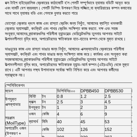
বক্স টাইপ হাইড্রোলিক ব্রেকারের কাঠামোটি হ'ল শেলটি সম্পূর্ণভাবে হ্যামার বডিটি আবৃত করে
এবং দামটি বেশ ব্যয়বহুল। শেলটি ডিম্পিং উপকরণ দিয়ে সজ্জিত,যা ক্যারিয়ারের কম্পন কমানোর
সাথে সাথে হ্যামার বডি এবং শেলকে বুফার করতে পারে
ডোপ্রো ব্রেকার ধ্বংস কাজ এবং রাস্তা ব্রেকিং জন্য নিখুঁত, আমাদের ব্যাপ্তি খননকারী
ব্রেকার অ্যাসফাল্ট, কংক্রিট এবং পাথর ব্রেকিং সংক্ষিপ্ত কাজ করতে. দক্ষ এবং সহজ
সংযুক্ত,আমাদের ব্র্যাকারগুলির পরিসীমা হ্যান্ডহেল্ড ভেরিয়েন্টগুলির তুলনায় আপনার সাইটে
উত্পাদনশীলতা বৃদ্ধি করে, অপারেটরদের ক্ষতিকারক হাত-হাতের কম্পন থেকে মুক্ত রাখছে।
ভাঙচুরের কাজ এবং রাস্তা ভাঙার জন্য নিখুঁত, আমাদের এক্সক্যাভেটর ব্রেকারের পরিসীমা
অ্যাসফাল্ট, কংক্রিট এবং পাথর ভাঙার জন্য সংক্ষিপ্ত কাজ করে। কার্যকর এবং সংযুক্ত করা
সহজআমাদের ব্র্যাকারগুলির পরিসীমা হ্যান্ডহেল্ড ভেরিয়েন্টগুলির তুলনায় আপনার সাইটে
উত্পাদনশীলতা বৃদ্ধি করে, অপারেটরদের ক্ষতিকারক হ্যান্ড-আর্ম কম্পন (এইচএভি) থেকে মুক্ত
রাখে। এটি আপনার লক্ষ্য উপাদানকে সর্বোচ্চ ক্ষতি নিশ্চিত করে এবং আপনার কর্মীদের
স্বাস্থ্যকে নয়।
স্পেসিফিকেশন
মডেল
ডিপিবিবি৪০০
DPBB450
DPBB530
DP
মিনিট
টন
0.8
1.2
2.5
4
উপযুক্ত
ম্যাক্স
টন
2.5
3
4.5
7
এক্সক্যাভার
উপযুক্ত
টন
1
2
3
6
ওজন
কেজি
4
6
9
20
সরঞ্জাম
ব্যাসার্ধ
মিমি
40
45
53
68
(MoilType)
অপারেটিং ওজন
কেজি
102
126
152
29
(উপকরণ +