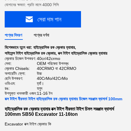
যোগানের ক্ষমতা: প্রতি মাসে 4000 পিসি
সেরা দাম পান
পণ্যের বিবরণ
পণ্যের বর্ণনা
বিশেষভাবে তুলে ধরা:
হাইড্রোলিক রক ব্রেকার হ্যামার
,
সাইলেন্স টাইপ হাইড্রোলিক রক ব্রেকার
,
বক্স টাইপ হাইড্রোলিক ব্রেকার হ্যামার
ব্রেকার চিজেল উপকরণ:
40cr/42crmo
সেবা:
OEM পরিষেবা উপলব্ধ
ব্রেকার Chisels:
40CRMO বা 42CRMO
অপারেটিং ফ্লো:
উচ্চ
ছেনি উপকরণ:
40CrMo/42CrMo
ওডিএম:
হ্যাঁ।
রঙ:
হলুদ
উপযুক্ত খননকারী ওজন:
11-16 টন
বক্স টাইপ নীরবতা টাইপ হাইড্রোলিক রক ব্রেকার হ্যামার চিজেল সরঞ্জাম ব্যাসার্ধ 100mm
হাইড্রোলিক রক ব্রেকার হ্যামার বক্স টাইপ নীরবতা টাইপ চিমল সরঞ্জাম ব্যাসার্ধ
100mm SB50 Excavator 11-16ton
Excavator বক্স টাইপ ব্রেকার কি