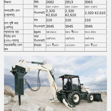
উচ্চতা
মিমি
2682
2813
3063
32
বার
১৬০ ০১৮০
১৬০ ০১৮০
১৬০ ০১৮০
১৬
অপারেটিং চাপ
2,320
2,320
2,
পিএসআই
2,320 ¢2,610
(ব্রেকার)
¢2,610
¢2,610
¢2
বার
210
210
210
22
চাপ সৃষ্টি করা
পিএসআই
3045
3045
3045
31
(মেশিন)
প্রভাবের হার
bpm
৩৫০৬০০
৩৫০ ₹৫০০
৩০০-৪৫০
৩০
পিঠের চাপ
বার/
১৬/২৩২
১৬/২৩২
১৬/২৩২
১৬
(এন২-গ্যাস)
পিএসআই
প্রয়োজনীয় তেল
l/min
১০০ ₹১৫০
১২০১৮০
১৫০ ₹২১০
১৮
কম