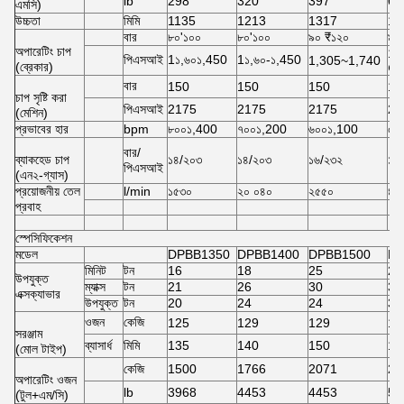
lb
298
320
397
68
এমসি)
উচ্চতা
মিমি
1135
1213
1317
16
বার
৮০'১০০
৮০'১০০
৯০ ₹১২০
৯৫
অপারেটিং চাপ
1,
পিএসআই
1১,৬০১,450
1১,৬০-১,450
1,305~1,740
(ব্রেকার)
¢1
বার
150
150
150
17
চাপ সৃষ্টি করা
পিএসআই
2175
2175
2175
24
(মেশিন)
প্রভাবের হার
bpm
৮০০১,400
৭০০১,200
৬০০১,100
৫০
বার/
ব্যাকহেড চাপ
১৪/২০৩
১৪/২০৩
১৬/২৩২
১৬
পিএসআই
(এন২-গ্যাস)
প্রয়োজনীয় তেল
l/min
১৫৩০
২০ ০৪০
২৫৫০
৪০
প্রবাহ
স্পেসিফিকেশন
মডেল
DPBB1350
DPBB1400
DPBB1500
DP
মিনিট
টন
16
18
25
28
উপযুক্ত
ম্যাক্স
টন
21
26
30
35
এক্সক্যাভার
উপযুক্ত
টন
20
24
24
34
ওজন
কেজি
125
129
129
19
সরঞ্জাম
ব্যাসার্ধ
মিমি
135
140
150
15
(মোল টাইপ)
কেজি
1500
1766
2071
26
অপারেটিং ওজন
lb
3968
4453
4453
58
(টুল+এম/সি)