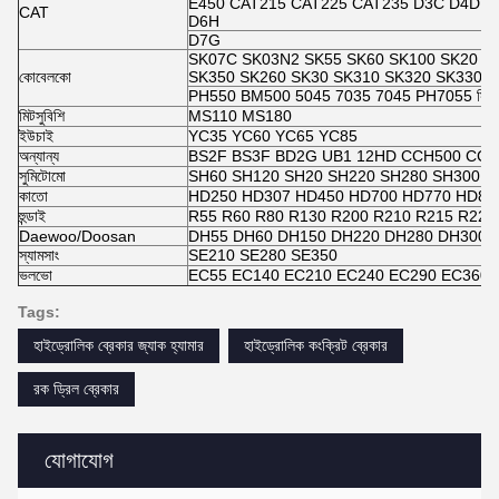
E450 CAT215 CAT225 CAT235 D3C D4D D
CAT
D6H
D7G
SK07C SK03N2 SK55 SK60 SK100 SK20 S
কোবেলকো
SK350 SK260 SK30 SK310 SK320 SK330 S
PH550 BM500 5045 7035 7045 PH7055 সি কে
মিটসুবিশি
MS110 MS180
ইউচাই
YC35 YC60 YC65 YC85
অন্যান্য
BS2F BS3F BD2G UB1 12HD CCH500 CCH
সুমিটোমো
SH60 SH120 SH20 SH220 SH280 SH300 S
কাতো
HD250 HD307 HD450 HD700 HD770 HD80
হুন্ডাই
R55 R60 R80 R130 R200 R210 R215 R225
Daewoo/Doosan
DH55 DH60 DH150 DH220 DH280 DH300
স্যামসাং
SE210 SE280 SE350
ভলভো
EC55 EC140 EC210 EC240 EC290 EC360
Tags:
হাইড্রোলিক ব্রেকার জ্যাক হ্যামার
হাইড্রোলিক কংক্রিট ব্রেকার
রক ড্রিল ব্রেকার
যোগাযোগ