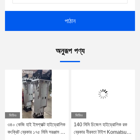
পাঠান
অনুরূপ পণ্য
ভিডিও
ভিডিও
৩৪০ কেজি হাই ইমপ্যাক্ট হাইড্রোলিক
140 মিমি চিজেল হাইড্রোলিক রক
কংক্রিট ব্রেকার ১৭৫ মিমি সরঞ্জাম চূর্ণ
ব্রেকার নীরবতা টাইপ Komatsu
হার্ড রক স্টোন মাইনিং জন্য
PC220 Excavator জন্য