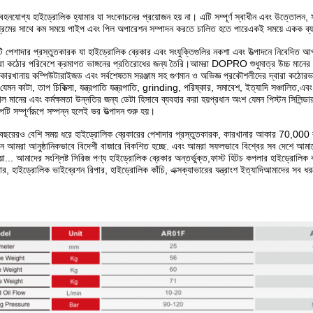
হনযোগ্য হাইড্রোলিক হ্যামার যা সংকোচনের প্রয়োজন হয় না। এটি সম্পূর্ণ স্বাধীন এবং উত্তোলন, 
্রমের সাথে কম সময়ে পাইপ এবং পিল অপারেশন সম্পাদন করতে চালিত হতে পারেএকই সময়ে একক ব্যক্
পেশাদার প্রস্তুতকারক যা হাইড্রোলিক ব্রেকার এবং সংযুক্তিগুলির নকশা এবং উত্পাদনে নিবেদিত আপনা
ো কঠোর পরিবেশে ক্রমাগত ভাঙ্গনের প্রতিরোধের জন্য তৈরি।আমরা DOPRO শুধুমাত্র উচ্চ মানের নিম্
 কারখানায় কম্পিউটারাইজড এবং সর্বশেষতম সরঞ্জাম সহ গুণমান ও অভিজ্ঞ প্রকৌশলীদের দ্বারা কঠোরভাবে ন
া যেমন কাটা, তাপ চিকিত্সা, যন্ত্রপাতি যন্ত্রপাতি, grinding, পরিষ্কার, সমাবেশ, ইত্যাদি সঞ্চালিত,এবং
 মানের এবং কর্মক্ষমতা উন্নতির জন্য ডেটা হিসাবে ব্যবহার করা হয়প্রধান অংশ যেমন পিস্টন সিলিন্ডা
টি সম্পূর্ণরূপে সম্পন্ন হলেই ভর উত্পাদন শুরু হয়।
ছরেরও বেশি সময় ধরে হাইড্রোলিক ব্রেকারের পেশাদার প্রস্তুতকারক, কারখানার আকার 70,000 বর্গ
ন আমরা আনুষ্ঠানিকভাবে বিদেশী বাজারে বিকশিত হচ্ছে. এবং আমরা সফলভাবে বিশ্বের সব দেশে আমাদের
া... আমাদের সংশ্লিষ্ট সিরিজ পণ্য হাইড্রোলিক ব্রেকার অন্তর্ভুক্ত,ফাস্ট হিটচ কপলার হাইড্রোলিক 
মার, হাইড্রোলিক ভাইব্রেশন রিপার, হাইড্রোলিক কাঁচি, এক্সক্যাভারের যন্ত্রাংশ ইত্যাদিআমাদের সব 