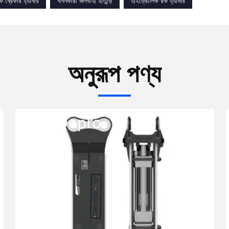
 ব্রেকার হ্যামার
খননকারী জলবাহী হাতুড়ি
হাইড্রোলিক রক হ্যামার
অনুরূপ পণ্য