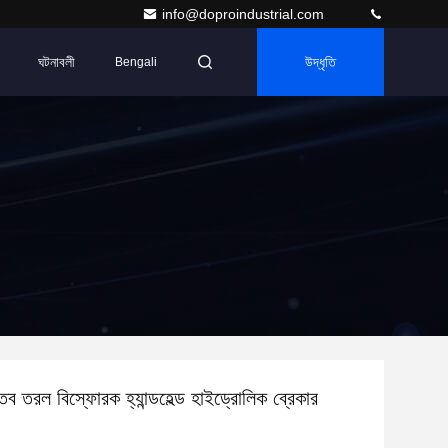
info@doproindustrial.com
ঘটনাবলী
উদ্ধৃতি
Bengali
তব তরল বিস্ফোরক হ্যান্ডহেল্ড হাইড্রোলিক ব্রেকার