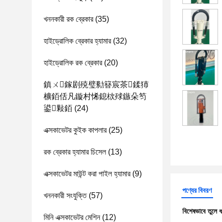
খননকারী রক ব্রেকার
(35)
হাইড্রোলিক ব্রেকার হ্যামার
(32)
হাইড্রোলিক রক ব্রেকার
(20)
鎮ㄨ鎵剧殑璧勬簮宸茶鍒犻
櫎銆佸凡鏇村悕鎴栨殏鏃朵笉
鍙敤銆
(24)
এক্সকাভেটর কুইক কাপলার
(25)
রক ব্রেকার হ্যামার চিসেল
(13)
এক্সকাভেটর মাউন্ট করা পাইল হ্যামার
(9)
পণ্যের বিবরণ
খননকারী সংযুক্তি
(57)
বিশেষভাবে তুলে 
মিনি এক্সকাভেটর মেশিন
(12)