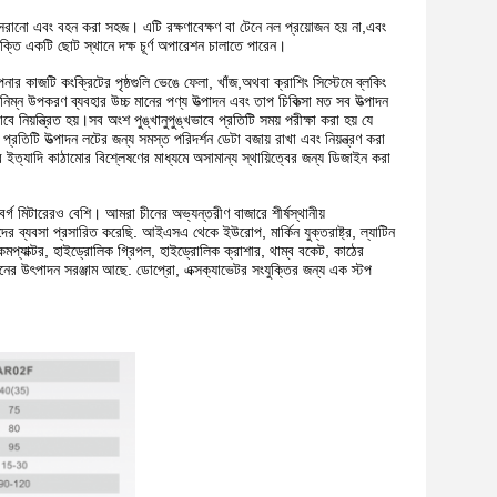
সরানো এবং বহন করা সহজ। এটি রক্ষণাবেক্ষণ বা টেনে নল প্রয়োজন হয় না,এবং
তি একটি ছোট স্থানে দক্ষ চূর্ণ অপারেশন চালাতে পারেন।
র কাজটি কংক্রিটের পৃষ্ঠগুলি ভেঙে ফেলা, খাঁজ,অথবা ক্রাশিং সিস্টেমে ব্লকিং
ন উপকরণ ব্যবহার উচ্চ মানের পণ্য উত্পাদন এবং তাপ চিকিত্সা মত সব উত্পাদন
িয়ন্ত্রিত হয়।সব অংশ পুঙ্খানুপুঙ্খভাবে প্রতিটি সময় পরীক্ষা করা হয় যে
 প্রতিটি উত্পাদন লটের জন্য সমস্ত পরিদর্শন ডেটা বজায় রাখা এবং নিয়ন্ত্রণ করা
র ইত্যাদি কাঠামোর বিশ্লেষণের মাধ্যমে অসামান্য স্থায়িত্বের জন্য ডিজাইন করা
 মিটারেরও বেশি। আমরা চীনের অভ্যন্তরীণ বাজারে শীর্ষস্থানীয়
 ব্যবসা প্রসারিত করেছি. আইএসএ থেকে ইউরোপ, মার্কিন যুক্তরাষ্ট্র, ল্যাটিন
কমপ্যাক্টর, হাইড্রোলিক গ্রিপল, হাইড্রোলিক ক্রাশার, থাম্ব বকেট, কাঠের
ধরনের উৎপাদন সরঞ্জাম আছে. ডোপ্রো, এক্সক্যাভেটর সংযুক্তির জন্য এক স্টপ