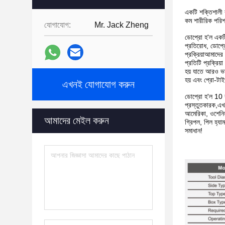
একটি শক্তিশালী ব
কম শারীরিক পরিশ
যোগাযোগ:
Mr. Jack Zheng
ডোপ্রো হ'ল একটি 
প্রতিরোধ, ডোপ্র
প্রক্রিয়াআমাদের
প্রতিটি প্রক্রিয়
হয় যাতে আরও ভাল
হয় এবং প্রো-টাইপ
এখনই যোগাযোগ করুন
ডোপ্রো হ'ল 10 ব
প্রস্তুতকারক,এখ
আমেরিকা, ওশেনিয়
আমাদের মেইল করুন
গ্রিপল, পিল হ্যা
সমাধান!