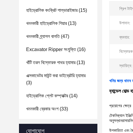
গ্রিপ টাই
হাইড্রোলিক কংক্রিট পাল্ভারাইজার
(15)
উপাদান:
খননকারী হাইড্রোলিক শিয়ার
(13)
খননকারী গ্র্যাপল বালতি
(47)
ব্যবহার:
Excavator Ripper সংযুক্তি
(16)
বিস্ফোরক
খাঁটি তরল বিস্ফোরক পাথর হ্যামার
(13)
স্থায়িত্ব:
এক্সকাভেটর মাউন্ট করা ভাইব্রেটরি হ্যামার
খনির জন্য ধাতব ত
(3)
হ্যান্ডেল হোল্
হাইড্রোলিক প্লেট কম্প্যাক্টর
(14)
প্রয়োগের ক্ষেত্র
খননকারী ব্রেকার অংশ
(33)
টেকনিক্যাল ইঞ্জিন
অনুসন্ধানরাসায়ন
যোগাযোগ
উপকারিতা এবং বৈশি