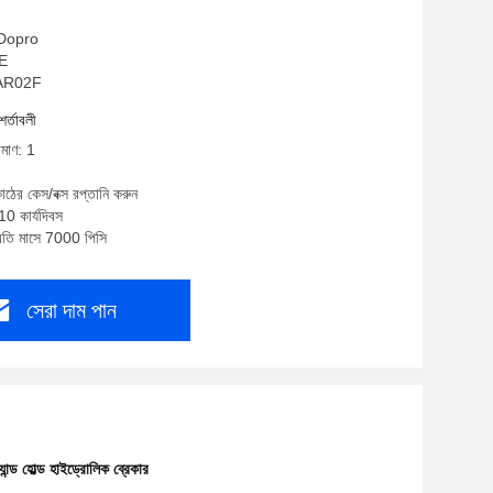
: Dopro
CE
DPAR02F
শর্তাবলী
িমাণ: 1
াঠের কেস/বক্স রপ্তানি করুন
10 কার্যদিবস
্রতি মাসে 7000 পিসি
সেরা দাম পান
যান্ড হোল্ড হাইড্রোলিক ব্রেকার