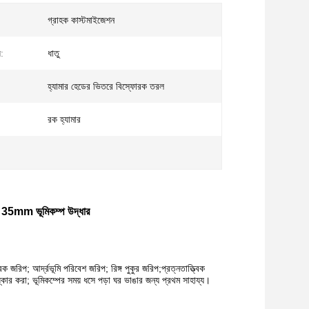
গ্রাহক কাস্টমাইজেশন
ন:
ধাতু
হ্যামার হেডের ভিতরে বিস্ফোরক তরল
রক হ্যামার
0mm 35mm ভূমিকম্প উদ্ধার
ক জরিপ; আর্দ্রভূমি পরিবেশ জরিপ; রিঙ্গ পুকুর জরিপ;প্রত্নতাত্ত্বিক
িষ্কার করা; ভূমিকম্পের সময় ধসে পড়া ঘর ভাঙার জন্য প্রথম সাহায্য।