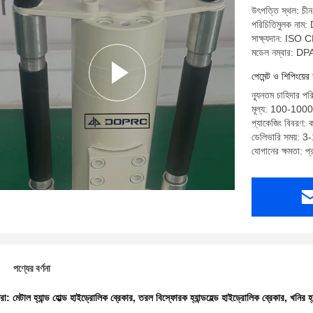
উৎপত্তি স্থল: চীন
পরিচিতিমুলক নাম
সাক্ষ্যদান: ISO 
মডেল নম্বার: 
পেমেন্ট ও শিপিংয়ের 
ন্যূনতম চাহিদার পর
মূল্য: 100-1000
প্যাকেজিং বিবরণ: ক
ডেলিভারি সময়: 3-
যোগানের ক্ষমতা: প
পণ্যের বর্ণনা
ধরা:
মেটাল হ্যান্ড হোল্ড হাইড্রোলিক ব্রেকার
,
তরল বিস্ফোরক হ্যান্ডহেল্ড হাইড্রোলিক ব্রেকার
,
খনির হ্