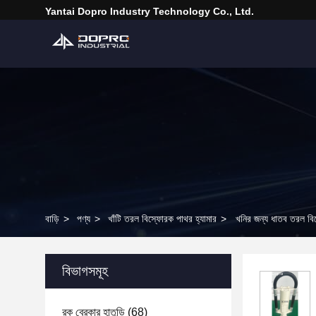
Yantai Dopro Industry Technology Co., Ltd.
বাড়ি
>
পণ্য
>
খাঁটি তরল বিস্ফোরক পাথর হ্যামার
>
খনির জন্য ধাতব তরল বিস্
বিভাগসমূহ
রক ব্রেকার হাতুড়ি
(68)