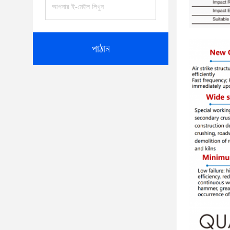
পাঠান