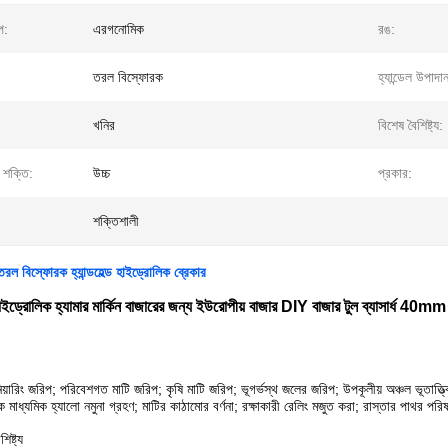
প:
এরগনোমিক
রঙ:
তরল বিস্ফোরক
হ্যান্ডেল উপাদা
খনির
বিশেষ বৈশিষ্ট্য:
 শক্তি:
উচ্চ
প্রকার:
শক্তিশালী
রল বিস্ফোরক হ্যান্ডহেল্ড হাইড্রোলিক ব্রেকার
ড হাইড্রোলিক হ্যামার মার্কিন বাজারের জন্য ইউরোপীয় বাজার DIY বাজার টুল ব্যাসার্ধ 4
িয়ারিং জরিপ; পরিবেশগত মাটি জরিপ; কৃষি মাটি জরিপ; ভূগর্ভস্থ জলের জরিপ; উপকূলীয় অঞ্চল ভূতাত্ত্বি
িক মাধ্যমিক হ্যালো নমুনা গ্রহণ; মাটির কাঠামোর বর্ণনা; রক্ষাকারী রেলিং মজুত করা; রাস্তার পাথর পর
ষ্ট্য