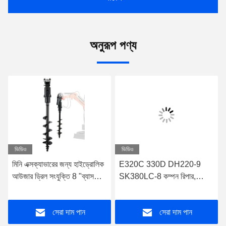
অনুরূপ পণ্য
ভিডিও
ভিডিও
মিনি এক্সক্যাভারের জন্য হাইড্রোলিক
E320C 330D DH220-9
আউজার ড্রিল সংযুক্তি 8 "ব্যাস
SK380LC-8 কম্পন রিপার,
45" গভীরতা
হাইড্রোলিক খননকারী Vibro
Ripper
সেরা দাম পান
সেরা দাম পান