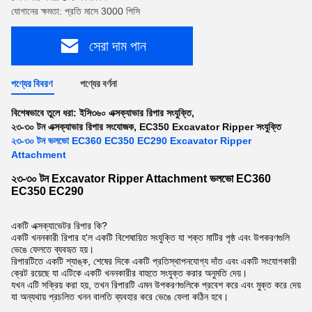
যোগানের ক্ষমতা: প্রতি মাসে 3000 পিসি
সেরা দাম পান
পণ্যের বিবরণ
পণ্যের বর্ণনা
বিশেষভাবে তুলে ধরা:
ইসি৩৬০ এক্সক্যাভার রিপার সংযুক্তি
,
২৩-৩০ টন এক্সক্যাভার রিপার সংযোজক
,
EC350 Excavator Ripper সংযুক্তি
২৩-৩০ টন ভলভো EC360 EC350 EC290 Excavator Ripper
Attachment
২৩-৩০ টন Excavator Ripper Attachment ভলভো EC360
EC350 EC290
একটি এক্সক্যাভেটর রিপার কি?
একটি খননকারী রিপার হ'ল একটি বিশেষায়িত সংযুক্তি যা শক্ত মাটির পৃষ্ঠ এবং উপকরণগুলি
ভেঙে ফেলতে ব্যবহৃত হয়।
রিপারটিতে একটি শ্যাঙ্ক, শেষের দিকে একটি প্রতিস্থাপনযোগ্য দাঁত এবং একটি সংযোগকারী
ক্রেট রয়েছে যা এটিকে একটি খননকারীর বাহুতে সংযুক্ত করার অনুমতি দেয়।
যখন এটি সক্রিয় করা হয়, তখন রিপারটি এমন উপকরণগুলিকে প্রবেশ করে এবং মুক্ত করে দেয়
যা অন্যথায় প্রচলিত খনন বালতি ব্যবহার করে ভেঙে ফেলা কঠিন হবে।