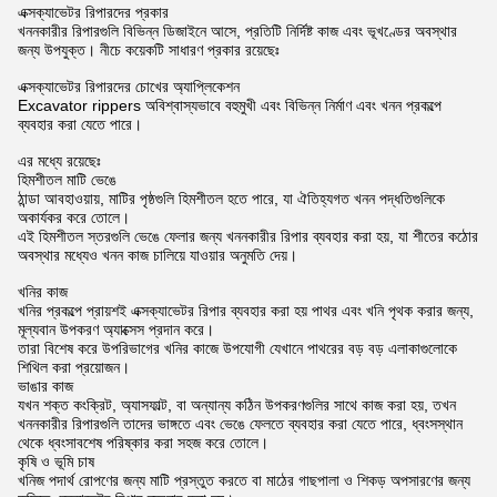
এক্সক্যাভেটর রিপারদের প্রকার
খননকারীর রিপারগুলি বিভিন্ন ডিজাইনে আসে, প্রতিটি নির্দিষ্ট কাজ এবং ভূখণ্ডের অবস্থার
জন্য উপযুক্ত। নীচে কয়েকটি সাধারণ প্রকার রয়েছেঃ
এক্সক্যাভেটর রিপারদের চোখের অ্যাপ্লিকেশন
Excavator rippers অবিশ্বাস্যভাবে বহুমুখী এবং বিভিন্ন নির্মাণ এবং খনন প্রকল্পে
ব্যবহার করা যেতে পারে।
এর মধ্যে রয়েছেঃ
হিমশীতল মাটি ভেঙে
ঠান্ডা আবহাওয়ায়, মাটির পৃষ্ঠগুলি হিমশীতল হতে পারে, যা ঐতিহ্যগত খনন পদ্ধতিগুলিকে
অকার্যকর করে তোলে।
এই হিমশীতল স্তরগুলি ভেঙে ফেলার জন্য খননকারীর রিপার ব্যবহার করা হয়, যা শীতের কঠোর
অবস্থার মধ্যেও খনন কাজ চালিয়ে যাওয়ার অনুমতি দেয়।
খনির কাজ
খনির প্রকল্পে প্রায়শই এক্সক্যাভেটর রিপার ব্যবহার করা হয় পাথর এবং খনি পৃথক করার জন্য,
মূল্যবান উপকরণ অ্যাক্সেস প্রদান করে।
তারা বিশেষ করে উপরিভাগের খনির কাজে উপযোগী যেখানে পাথরের বড় বড় এলাকাগুলোকে
শিথিল করা প্রয়োজন।
ভাঙার কাজ
যখন শক্ত কংক্রিট, অ্যাসফাল্ট, বা অন্যান্য কঠিন উপকরণগুলির সাথে কাজ করা হয়, তখন
খননকারীর রিপারগুলি তাদের ভাঙ্গতে এবং ভেঙে ফেলতে ব্যবহার করা যেতে পারে, ধ্বংসস্থান
থেকে ধ্বংসাবশেষ পরিষ্কার করা সহজ করে তোলে।
কৃষি ও ভূমি চাষ
খনিজ পদার্থ রোপণের জন্য মাটি প্রস্তুত করতে বা মাঠের গাছপালা ও শিকড় অপসারণের জন্য