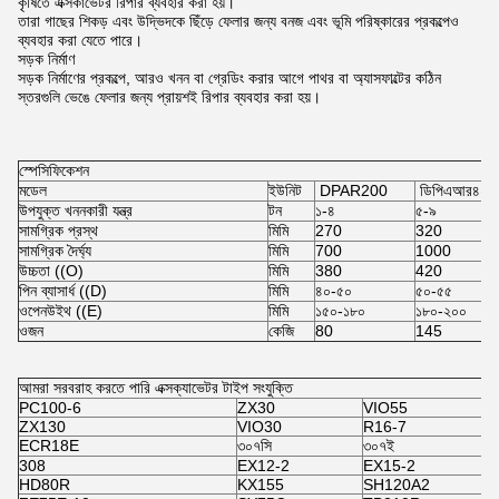
কৃষিতে এক্সকাভেটর রিপার ব্যবহার করা হয়।
তারা গাছের শিকড় এবং উদ্ভিদকে ছিঁড়ে ফেলার জন্য বনজ এবং ভূমি পরিষ্কারের প্রকল্পেও
ব্যবহার করা যেতে পারে।
সড়ক নির্মাণ
সড়ক নির্মাণের প্রকল্পে, আরও খনন বা গ্রেডিং করার আগে পাথর বা অ্যাসফাল্টের কঠিন
স্তরগুলি ভেঙে ফেলার জন্য প্রায়শই রিপার ব্যবহার করা হয়।
স্পেসিফিকেশন
মডেল
ইউনিট
DPAR200
ডিপিএআর৪০০
উপযুক্ত খননকারী যন্ত্র
টন
১-৪
৫-৯
সামগ্রিক প্রস্থ
মিমি
270
320
সামগ্রিক দৈর্ঘ্য
মিমি
700
1000
উচ্চতা ((O)
মিমি
380
420
পিন ব্যাসার্ধ ((D)
মিমি
৪০-৫০
৫০-৫৫
ওপেনউইথ ((E)
মিমি
১৫০-১৮০
১৮০-২০০
ওজন
কেজি
80
145
আমরা সরবরাহ করতে পারি এক্সক্যাভেটর টাইপ সংযুক্তি
PC100-6
ZX30
VIO55
C
ZX130
VIO30
R16-7
R
ECR18E
৩০৭সি
৩০৭ই
৩
308
EX12-2
EX15-2
HD80R
KX155
SH120A2
Z