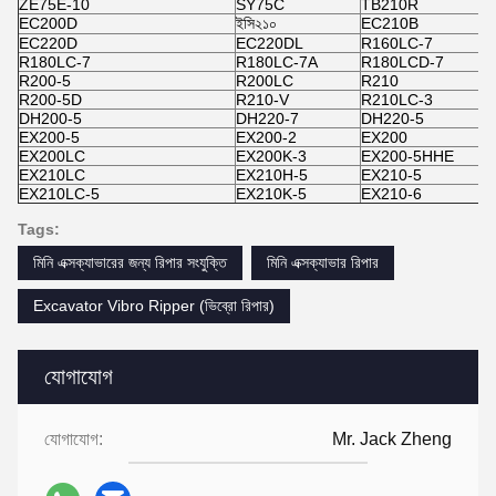
ZE75E-10
SY75C
TB210R
E
EC200D
ইসি২১০
EC210B
E
EC220D
EC220DL
R160LC-7
R
R180LC-7
R180LC-7A
R180LCD-7
R
R200-5
R200LC
R210
R
R200-5D
R210-V
R210LC-3
R
DH200-5
DH220-7
DH220-5
D
EX200-5
EX200-2
EX200
D
EX200LC
EX200K-3
EX200-5HHE
E
EX210LC
EX210H-5
EX210-5
E
EX210LC-5
EX210K-5
EX210-6
E
Tags:
মিনি এক্সক্যাভারের জন্য রিপার সংযুক্তি
মিনি এক্সক্যাভার রিপার
Excavator Vibro Ripper (ভিব্রো রিপার)
যোগাযোগ
যোগাযোগ:
Mr. Jack Zheng