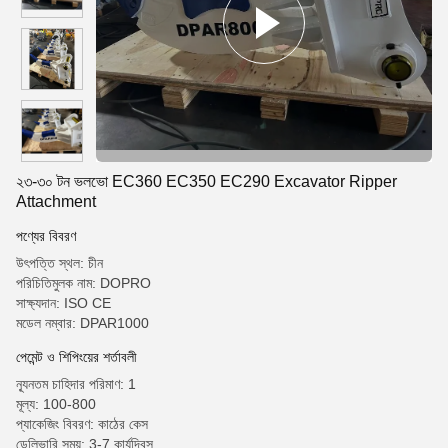
২৩-৩০ টন ভলভো EC360 EC350 EC290 Excavator Ripper
Attachment
পণ্যের বিবরণ
উৎপত্তি স্থল: চীন
পরিচিতিমুলক নাম: DOPRO
সাক্ষ্যদান: ISO CE
মডেল নম্বার: DPAR1000
পেমেন্ট ও শিপিংয়ের শর্তাবলী
ন্যূনতম চাহিদার পরিমাণ: 1
মূল্য: 100-800
প্যাকেজিং বিবরণ: কাঠের কেস
ডেলিভারি সময়: 3-7 কার্যদিবস