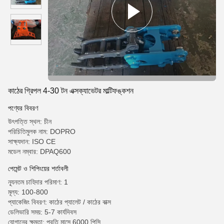
কাঠের গ্রিপল 4-30 টন এক্সক্যাভেটর মাল্টিফঙ্কশন
পণ্যের বিবরণ
উৎপত্তি স্থল: চীন
পরিচিতিমুলক নাম: DOPRO
সাক্ষ্যদান: ISO CE
মডেল নম্বার: DPAQ600
পেমেন্ট ও শিপিংয়ের শর্তাবলী
ন্যূনতম চাহিদার পরিমাণ: 1
মূল্য: 100-800
প্যাকেজিং বিবরণ: কাঠের প্যালেট / কাঠের বাক্স
ডেলিভারি সময়: 5-7 কার্যদিবস
যোগানের ক্ষমতা: প্রতি মাসে 6000 পিসি