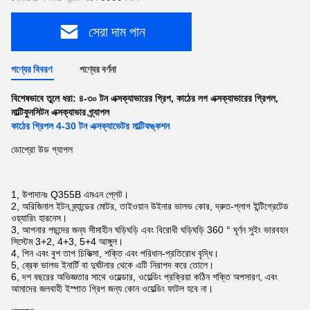
সেরা দাম পান
পণ্যের বিবরণ
পণ্যের বর্ণনা
বিশেষভাবে তুলে ধরা:
৪-৩০ টন এক্সক্যাভারের গ্রিপ
,
কাঠের লগ এক্সক্যাভারের গ্রিপল
,
মাল্টিফুনসিটন এক্সক্যাভার গ্র্যাপল
কাঠের গ্রিপল 4-30 টন এক্সক্যাভেটর মাল্টিফঙ্কশন
ডোপ্রো উড গ্যাপল
1, উপাদানঃ Q355B এমএন প্লেট।
2, অরিজিনাল ইটন ব্র্যান্ডের মোটর, তাইওয়ান উইনার ভালভ কোর, দ্রুত-প্লাগ ইন্টিগ্রেটেড
ওয়্যারিং হারনেস।
3, আপনার পছন্দের জন্য সীমাহীন ঘড়িঘড়ি এবং বিরোধী ঘড়িঘড়ি 360 ° ঘূর্ণন সুইং ভারবহন
সিস্টেম 3+2, 4+3, 5+4 আঙ্গুল।
4, পিন এবং বুশ তাপ চিকিত্সা, শক্তি এবং পরিধান-প্রতিরোধ বৃদ্ধি।
5, ব্রেক ভালভ ইনার্টি বা দুর্ঘটনার থেকে এটি নিরাপদ করে তোলে।
6, দশ বছরের অভিজ্ঞতার সাথে ওয়েল্ডার, ওয়েল্ডিং প্রক্রিয়া কঠিন শক্তি অপসারণ, এবং
আমাদের জলবাহী ইস্পাত গ্রিপ জন্য কোন ওয়েল্ডিং ফাটল হবে না।