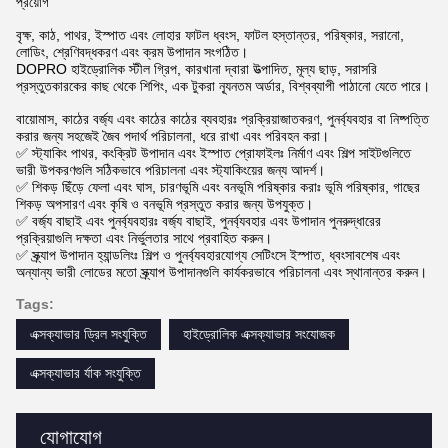
প্রয়োগ
বৃক্ষ, কাঠ, পাথর, ইস্পাত এবং লোহার ফাটল ধ্বংস, ফাটল হস্তান্তর, পরিষ্কার, সরানো,
লোডিং, শ্রেণিবদ্ধকরণ এবং ক্রম উপাদান সংগঠিত।
DOPRO হাইড্রোলিক স্টীল গ্রিপ, কারখানা দ্বারা উত্পাদিত, মূল্য ছাড়, সরাসরি
প্রস্তুতকারকের কাছ থেকে শিপিং, এক টুকরা ন্যূনতম অর্ডার, বিশ্বব্যাপী পাঠানো যেতে পারে।
বায়োমাস, কাঠের বর্জ্য এবং কাঠের কাঠের ব্যবহারঃ প্রক্রিয়াজাতকরণ, পুনর্ব্যবহার বা নিষ্পত্তি
করার জন্য সহজেই জৈব পদার্থ পরিচালনা, ধরে রাখা এবং পরিবহন করা।
✅ স্ট্যাকিং পাথর, কংক্রিট উপাদান এবং ইস্পাত প্রোফাইলঃ নির্মাণ এবং শিল্প সাইটগুলিতে
ভারী উপকরণগুলি সঠিকভাবে পরিচালনা এবং স্ট্যাকিংয়ের জন্য আদর্শ।
✅ শিকড় ছিঁড়ে ফেলা এবং ঘাস, চারণভূমি এবং বনভূমি পরিষ্কার করাঃ ভূমি পরিষ্কার, গাছের
শিকড় অপসারণ এবং কৃষি ও বনভূমি প্রস্তুত করার জন্য উপযুক্ত।
✅ বর্জ্য বাছাই এবং পুনর্ব্যবহারঃ বর্জ্য বাছাই, পুনর্ব্যবহার এবং উপাদান পুনরুদ্ধারের
প্রক্রিয়াগুলি দক্ষতা এবং নির্ভুলতার সাথে প্রবাহিত করুন।
✅ স্ক্র্যাপ উপাদান হ্যান্ডলিংঃ শিল্প ও পুনর্ব্যবহারযোগ্য সেটিংসে ইস্পাত, ধ্বংসাবশেষ এবং
অন্যান্য ভারী লোডের মতো স্ক্র্যাপ উপাদানগুলি কার্যকরভাবে পরিচালনা এবং স্থানান্তর করুন।
Tags:
এক্সক্যাভার ড্রিল সংযুক্তি
হাইড্রোলিক এক্সক্যাভার সংযোজক
এক্সক্যাভার র্যাক সংযুক্তি
যোগাযোগ