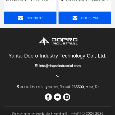
স্ক্র্যাপ উত্তোলন চৌম্বক
সেরা দাম পান
সেরা দাম পান
Yantai Dopro Industry Technology Co., Ltd.
info@doproindustrial.com
নং ১০৮ ইয়ংহে রোড, ফুশান জেলা, ইয়ানতাই,265500, শানডং, চীন
চীন ভালো মানের রক ব্রেকার হাতুড়ি সরবরাহকারী। কপিরাইট © 2024-2026