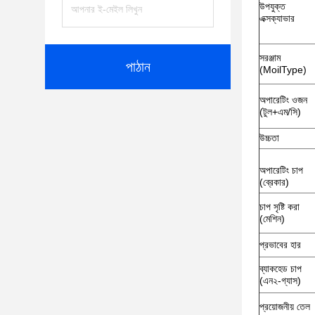
উপযুক্ত
এক্সক্যাভার
সরঞ্জাম
পাঠান
(MoilType)
অপারেটিং ওজন
(টুল+এম/সি)
উচ্চতা
অপারেটিং চাপ
(ব্রেকার)
চাপ সৃষ্টি করা
(মেশিন)
প্রভাবের হার
ব্যাকহেড চাপ
(এন২-গ্যাস)
প্রয়োজনীয় তেল