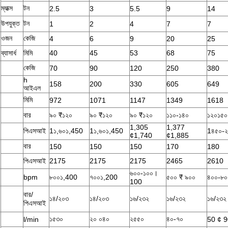
ম্যাক্স
টন
2.5
3
5.5
9
14
উপযুক্ত
টন
1
2
4
7
7
ওজন
কেজি
4
6
9
20
25
ব্যাসার্ধ
মিমি
40
45
53
68
75
কেজি
70
90
120
250
380
h
158
200
330
605
649
আইএল
মিমি
972
1071
1147
1349
1618
বার
৯০ ₹১২০
৯০ ₹১২০
৯০ ₹১২০
১১০-১৪০
১২০১৫০
1,305
1,377
পিএসআই
1১,৬০১,450
1১,৬০১,450
1৪৫০-
¢1,740
¢1,885
বার
150
150
150
170
180
পিএসআই
2175
2175
2175
2465
2610
৬০০-১০০।
bpm
৮০০১,400
৭০০১,200
৫০০ ₹ ৯০০
৪০০-৮০
100
বার/
১৪/২০৩
১৪/২০৩
১৬/২৩২
১৬/২৩২
১৬/২৩২
পিএসআই
১৫৩০
২০ ০৪০
২৫৫০
৪০-৭০
l/min
50 ¢ 