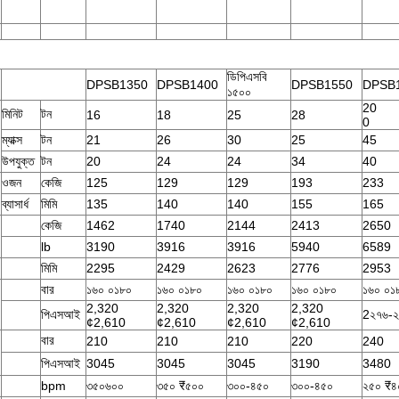
ডিপিএসবি
DPSB1350
DPSB1400
DPSB1550
DPSB
১৫০০
20
মিনিট
টন
16
18
25
28
0
ম্যাক্স
টন
21
26
30
25
45
উপযুক্ত
টন
20
24
24
34
40
ওজন
কেজি
125
129
129
193
233
ব্যাসার্ধ
মিমি
135
140
140
155
165
কেজি
1462
1740
2144
2413
2650
lb
3190
3916
3916
5940
6589
মিমি
2295
2429
2623
2776
2953
বার
১৬০ ০১৮০
১৬০ ০১৮০
১৬০ ০১৮০
১৬০ ০১৮০
১৬০ ০১
2,320
2,320
2,320
2,320
পিএসআই
2২৭৬-
¢2,610
¢2,610
¢2,610
¢2,610
বার
210
210
210
220
240
পিএসআই
3045
3045
3045
3190
3480
bpm
৩৫০৬০০
৩৫০ ₹৫০০
৩০০-৪৫০
৩০০-৪৫০
২৫০ ₹৪