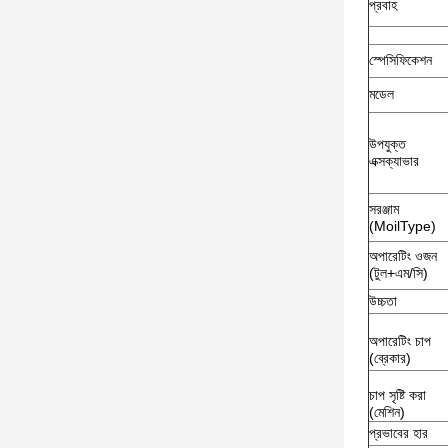
প্রবাহ
স্পেসিফিকেশন
মডেল
উপযুক্ত
এক্সক্যাভার
সরঞ্জাম
(MoilType)
অপারেটিং ওজন
(টুল+এম/সি)
উচ্চতা
অপারেটিং চাপ
(ব্রেকার)
চাপ সৃষ্টি করা
(মেশিন)
প্রভাবের হার