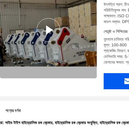
উৎপত্তি স্থল: চীন
পরিচিতিমুলক নাম
সাক্ষ্যদান: ISO 
মডেল নম্বার: D
পেমেন্ট ও শিপিংয়ের 
ন্যূনতম চাহিদার পর
মূল্য: 100-800
প্যাকেজিং বিবরণ: ক
ডেলিভারি সময়: 5-
যোগানের ক্ষমতা: প
পণ্যের বর্ণনা
ধরা:
সাইড টাইপ হাইড্রোলিক রক ব্রেকার
,
হাইড্রোলিক রক ব্রেকার সংযুক্তি
,
হাইড্রোলিক রক ব্রেক