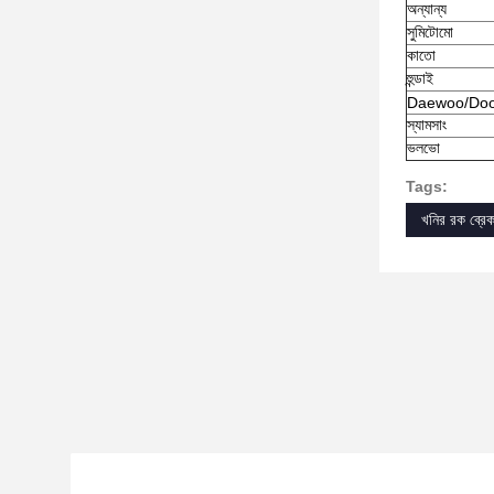
অন্যান্য
সুমিটোমো
কাতো
হুন্ডাই
Daewoo/Do
স্যামসাং
ভলভো
Tags:
খনির রক ব্রেক