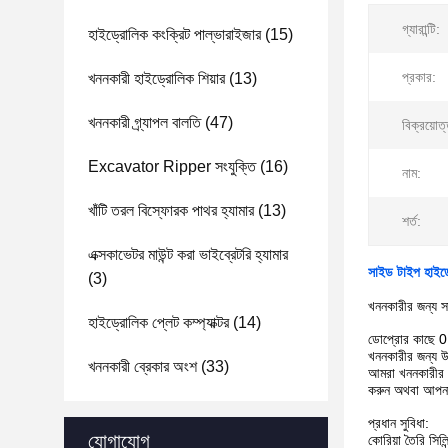
গ্যারান্টি:
হাইড্রোলিক কংক্রিট পাল্ভারাইজার
(15)
প্রকার:
খননকারী হাইড্রোলিক শিয়ার
(13)
খননকারী গ্র্যাপল বালতি
(47)
বিক্রয়োত
Excavator Ripper সংযুক্তি
(16)
নাম:
খাঁটি তরল বিস্ফোরক পাথর হ্যামার
(13)
শর্ত:
এক্সকাভেটর মাউন্ট করা ভাইব্রেটরি হ্যামার
সাইড টাইপ হাইড্
(3)
খননকারীর জন্য সা
হাইড্রোলিক প্লেট কম্প্যাক্টর
(14)
ডোপ্রোর কাছে 0.8
খননকারীর জন্য উ
খননকারী ব্রেকার অংশ
(33)
আমরা খননকারীর স
করুন অথবা আপনা
প্রধান সুবিধা:
যোগাযোগ
কোরিয়া তৈরি সিলিন