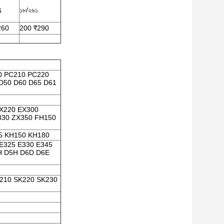
১৮/২৬১
6
260
200 ₹290
0 PC210 PC220
D50 D60 D65 D61
EX220 EX300
330 ZX350 FH150
5 KH150 KH180
 E325 E330 E345
H D5H D6D D6E
210 SK220 SK230