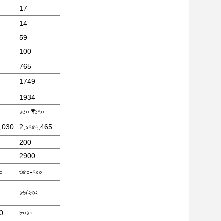
17
14
59
100
765
1749
1934
১৫০ ₹১৭০
২,030
2,১৭৫২,465
200
2900
০
৩৫০-৭০০
১৬/২৩২
৮০১০
90