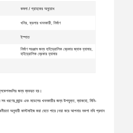
কমলা / গ্রাহকের অনুরোধ
খনির, ক্রলার খননকারী, নির্মাণ
ইস্পাত
নির্মাণ সরঞ্জাম জন্য হাইড্রোলিক ব্রেকার জ্যাক হ্যামার,
হাইড্রোলিক ব্রেকার হ্যামার
্লিকেশনগুলির জন্য ব্যবহৃত হয়।
ব ধরণের ব্র্যান্ড এবং মডেলের খননকারীর জন্য উপযুক্ত, ব্যাকহো, মিনি-
়তা অনুযায়ী কাস্টমাইজ করা যেতে পারে।দয়া করে আপনার নকশা নথি প্রদান