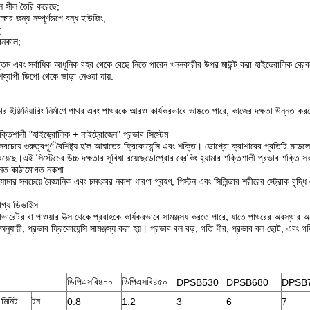
 সীল তৈরি করেছে;
্ষার জন্য সম্পূর্ণরূপে বন্ধ হাউজিং;
;
ীবনকাল;
্তম এবং সর্বাধিক আধুনিক বহর থেকে বেছে নিতে পারেন খননকারীর উপর মাউন্ট করা হাইড্রোলিক ব্রেকা
যাপী ডিপো থেকে ভাড়া নেওয়া যায়.
ার ইঞ্জিনিয়ারিং নির্মাণে পাথর এবং পাথরকে আরও কার্যকরভাবে ভাঙতে পারে, কাজের দক্ষতা উন্নত করতে
ক্তিশালী "হাইড্রোলিক + নাইট্রোজেন" প্রভাব সিস্টেম
র সবচেয়ে গুরুত্বপূর্ণ বৈশিষ্ট্য হ'ল আঘাতের ফ্রিকোয়েন্সি এবং শক্তি। ডোপ্রো ক্রাশারের প্রতিটি 
 রয়েছে।এই সিস্টেমের উচ্চ দক্ষতার সুবিধা রয়েছেডোপ্রোর ব্রেকিং হ্যামার শক্তিশালী প্রভাব শক্তি
ন্নত কাঠামোগত নকশা
যামার সবচেয়ে বৈজ্ঞানিক এবং চমৎকার নকশা ধারণা গ্রহণ, পিস্টন এবং সিলিন্ডার শরীরের স্ট্রোক বৃদ্ধি 
যোগ্য ডিভাইস
াভারেটর বা পাওয়ার উত্স থেকে প্রবাহকে কার্যকরভাবে সামঞ্জস্য করতে পারে, যাতে পাথরের অবস্থার অনু
ুযায়ী, প্রভাব ফ্রিকোয়েন্সি সামঞ্জস্য করা হয়। প্রভাব বল বড়, গতি ধীর, প্রভাব বল ছোট, এবং গ
ডিপিএসবি৪০০
ডিপিএসবি৪৫০
DPSB530
DPSB680
DPSB
মিনিট
টন
0.8
1.2
3
6
7