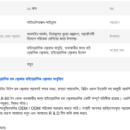
১২ মাস
রঙ:
সাইড/টপ/বক্স-সাইলেন্স
প্রয়োগ:
অনলাইন সমর্থন, বিনামূল্যে খুচরা যন্ত্রাংশ, প্রকৌশলী
্তর সেবা প্রদান:
উপাদান:
বিদেশে পরিষেবা মেশিনের জন্য উপলব্ধ
হাইড্রোলিক ব্রেকার হাতুড়ি, খননকারীর জন্য হাই
পণ্যের নাম:
ড্রোলিক ব্রেকার, হাইড্রোলিক ব্রেকার চিসেল
নতুন
রোলিক রক ব্রেকার হাইড্রোলিক ব্রেকার সংযুক্তি
ইড টাইপ রক ব্রেকার প্রায়শই পাথর ভাঙা, রাস্তা প্যাভেলিং, বিল্ডিং ধ্বংস ইত্যাদি সহ বহুমুখী অ্যাপ
-60 টন থেকে খননকারীর জন্য হাইড্রোলিক রক ব্রেকারগুলির একটি সম্পূর্ণ পরিসীমা রয়েছে। এগুলি স
পযুক্ত, স্কিড স্টার।
ংযুক্তিগুলির OEM / ODM পরিষেবা সরবরাহ করতে পারি। পণ্যটি আপনার ব্যক্তিগতকৃত প্রয়োজনীয
র ধারণা আমাদের বলুন এবং আমাদের R & D টিম বাকি কাজ করবে.
্ডার;