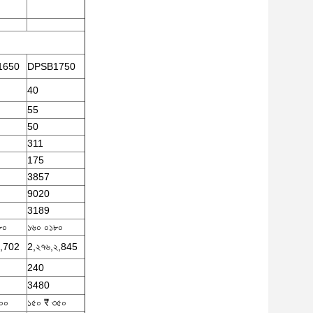
1650
DPSB1750
40
55
50
311
175
3857
9020
3189
৮০
১৬০ ০১৮০
২,702
2,২৭৬,২,845
240
3480
০০
১৫০ ₹ ৩৫০