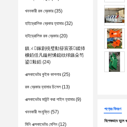
খননকারী রক ব্রেকার
(35)
হাইড্রোলিক ব্রেকার হ্যামার
(32)
হাইড্রোলিক রক ব্রেকার
(20)
鎮ㄨ鎵剧殑璧勬簮宸茶鍒犻
櫎銆佸凡鏇村悕鎴栨殏鏃朵笉
鍙敤銆
(24)
এক্সকাভেটর কুইক কাপলার
(25)
রক ব্রেকার হ্যামার চিসেল
(13)
এক্সকাভেটর মাউন্ট করা পাইল হ্যামার
(9)
পণ্যের বিবরণ
খননকারী সংযুক্তি
(57)
বিশেষভাবে তুলে 
মিনি এক্সকাভেটর মেশিন
(12)