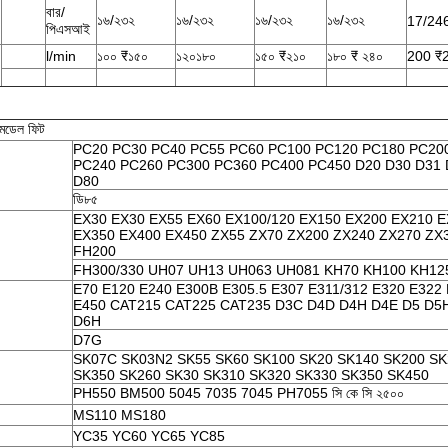
বার/
১৬/২৩২
১৬/২৩২
১৬/২৩২
১৬/২৩২
17/24
পিএসআই
l/min
১০০ ₹১৫০
১২০১৮০
১৫০ ₹২১০
১৮০ ₹ ২৪০
200 ₹
মডেল ফিট
PC20 PC30 PC40 PC55 PC60 PC100 PC120 PC180 PC20
PC240 PC260 PC300 PC360 PC400 PC450 D20 D30 D31 
D80
ডি৮৫
EX30 EX30 EX55 EX60 EX100/120 EX150 EX200 EX210 
EX350 EX400 EX450 ZX55 ZX70 ZX200 ZX240 ZX270 ZX
FH200
FH300/330 UH07 UH13 UH063 UH081 KH70 KH100 KH12
E70 E120 E240 E300B E305.5 E307 E311/312 E320 E322
E450 CAT215 CAT225 CAT235 D3C D4D D4H D4E D5 D5
D6H
D7G
SK07C SK03N2 SK55 SK60 SK100 SK20 SK140 SK200 SK
SK350 SK260 SK30 SK310 SK320 SK330 SK350 SK450
PH550 BM500 5045 7035 7045 PH7055 সি কে সি ২৫০০
MS110 MS180
YC35 YC60 YC65 YC85