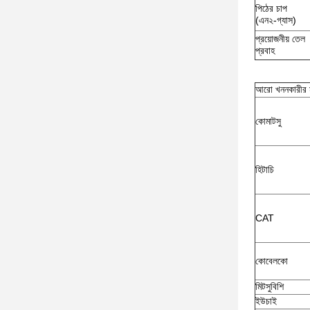
পিঠের চাপ
(এন২-গ্যাস)
প্রয়োজনীয় তেল
প্রবাহ
আরো খননকারীর 
কোমাটসু
হিটাচি
CAT
কোবেলকো
মিটসুবিশি
ইউচাই