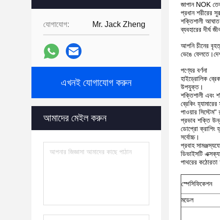
জাপান NOK তেল
প্রধান শরীরের সুরক
শক্তিশালী আঘাত
যোগাযোগ:
Mr. Jack Zheng
ব্যবহারের দীর্ঘ জ
আপনি চীনের বৃহত
ভেঙে ফেলতে।দেশব্
পণ্যের বর্ণনা
হাইড্রোলিক ব্রেক
এখনই যোগাযোগ করুন
উপযুক্ত।
শক্তিশালী এবং শ
ব্রেকিং হ্যামারে
পাওয়ার সিস্টেম"
আমাদের মেইল করুন
প্রভাব শক্তি উ
ডোপ্রো ক্রাশিং হ্
সর্বোচ্চ।
প্রবাহ সামঞ্জস্য
ডিভাইসটি এক্সক্য
পাথরের কঠোরতা অন
স্পেসিফিকেশন
মডেল