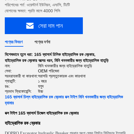
পরিশোধের শর্ত: ওয়েস্টার্ন ইউনিয়ন, এল/সি, টি/টি
যোগানের ক্ষমতা: প্রতি মাসে 4000 পিসি
সেরা দাম পান
পণ্যের বিবরণ
পণ্যের বর্ণনা
বিশেষভাবে তুলে ধরা:
165 ব্যাসার্ধ চিলিক হাইড্রোলিক রক ব্রেকার
,
হাইড্রোলিক রক ব্রেকার বক্সের ধরন
,
মিনি খননকারীর জন্য হাইড্রোলিক হাতুড়ি
নাম:
মিনি খননকারীর জন্য হাইড্রোলিক হাতুড়ি
সেবা:
OEM পরিষেবা
সরবরাহকারী বা কারখানা:
সরাসরি প্রস্তুতকারক এবং কারখানা
গ্যারান্টি:
১ বছর
রঙ:
হলুদ
প্রভাব ফ্রিকোয়েন্সি:
উচ্চ
165 ব্যাসার্ধ চিল্ল হাইড্রোলিক রক ব্রেকার বক্স টাইপ মিনি খননকারীর জন্য হাইড্রোলিক
হ্যামার
বক্স টাইপ 165 ব্যাসার্ধ চিজেল হাইড্রোলিক রক ব্রেকার
হাইড্রোলিক রক ব্রেকার
DOPRO Excavator hydraulic Breaker প্রধান অংশ যেমন পিস্টন সিলিন্ডার ইত্যাদি