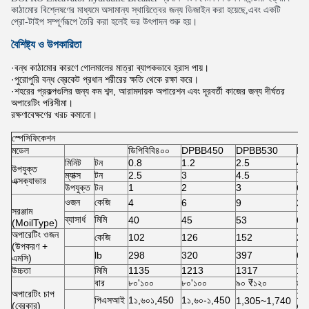
কাঠামোর বিশ্লেষণের মাধ্যমে অসামান্য স্থায়িত্বের জন্য ডিজাইন করা হয়েছে,এবং একটি
প্রো-টাইপ সম্পূর্ণরূপে তৈরি করা হলেই ভর উৎপাদন শুরু হয়।
বৈশিষ্ট্য ও উপকারিতা
·বন্ধ কাঠামোর কারণে গোলমালের মাত্রা ব্যাপকভাবে হ্রাস পায়।
·পুরোপুরি বন্ধ ব্রেকেট প্রধান শরীরের ক্ষতি থেকে রক্ষা করে।
·শহরের প্রকল্পগুলির জন্য কম শব্দ, আরামদায়ক অপারেশন এবং দূরবর্তী কাজের জন্য দীর্ঘতর
অপারেটিং পরিসীমা।
রক্ষণাবেক্ষণের খরচ কমানো।
স্পেসিফিকেশন
মডেল
ডিপিবিবি৪০০
DPBB450
DPBB530
DP
মিনিট
টন
0.8
1.2
2.5
4
উপযুক্ত
ম্যাক্স
টন
2.5
3
4.5
7
এক্সক্যাভার
উপযুক্ত
টন
1
2
3
6
ওজন
কেজি
4
6
9
20
সরঞ্জাম
ব্যাসার্ধ
মিমি
40
45
53
68
(MoilType)
অপারেটিং ওজন
কেজি
102
126
152
29
(উপকরণ +
lb
298
320
397
68
এমসি)
উচ্চতা
মিমি
1135
1213
1317
16
বার
৮০'১০০
৮০'১০০
৯০ ₹১২০
৯৫
অপারেটিং চাপ
1,
পিএসআই
1১,৬০১,450
1১,৬০-১,450
1,305~1,740
(ব্রেকার)
¢1