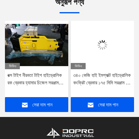
অনুরূপ পণ্য
ভিডিও
ভিডিও
বক্স টাইপ নীরবতা টাইপ হাইড্রোলিক
৩৪০ কেজি হাই ইমপ্যাক্ট হাইড্রোলিক
রক ব্রেকার হ্যামার চিজেল সরঞ্জাম
কংক্রিট ব্রেকার ১৭৫ মিমি সরঞ্জাম চূর্ণ
ব্যাসার্ধ 100mm
হার্ড রক স্টোন মাইনিং জন্য
সেরা দাম পান
সেরা দাম পান