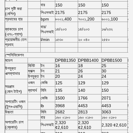
বার
150
150
150
17
চাপ সৃষ্টি করা
পিএসআই
2175
2175
2175
24
(মেশিন)
প্রভাবের হার
bpm
৮০০১,400
৭০০১,200
৬০০১,100
৫০
বার/
ব্যাকহেড চাপ
১৪/২০৩
১৪/২০৩
১৬/২৩২
১৬
পিএসআই
(এন২-গ্যাস)
প্রয়োজনীয় তেল
l/min
১৫৩০
২০ ০৪০
২৫৫০
৪০
প্রবাহ
স্পেসিফিকেশন
মডেল
DPBB1350
DPBB1400
DPBB1500
DP
মিনিট
টন
16
18
25
28
উপযুক্ত
ম্যাক্স
টন
21
26
30
35
এক্সক্যাভার
উপযুক্ত
টন
20
24
24
34
ওজন
কেজি
125
129
129
19
সরঞ্জাম
ব্যাসার্ধ
মিমি
135
140
150
15
(মোল টাইপ)
কেজি
1500
1766
2071
26
অপারেটিং ওজন
lb
3968
4453
4453
58
(টুল+এম/সি)
উচ্চতা
মিমি
2682
2813
3063
32
বার
১৬০ ০১৮০
১৬০ ০১৮০
১৬০ ০১৮০
১৬
অপারেটিং চাপ
2,320
2,320
2,
পিএসআই
2,320 ¢2,610
(ব্রেকার)
¢2,610
¢2,610
¢2