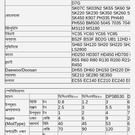
D7G
SK07C SK03N2 SK55 SK60 SK1
SK220 SK230 SK350 SK260 SK3
কোবেলকো
SK450 K907 PH335 PH440
PH550 BM500 5045 7035 7045 PH
মিটসুবিশি
MS110 MS180
ইউচাই
YC35 YC60 YC65 YC85
অন্যান্য
BS2F BS3F BD2G UB1 12HD CC
SH60 SH120 SH20 SH220 SH28
সুমিটোমো
LS2800
কাতো
HD250 HD307 HD450 HD700 H
R55 R60 R80 R130 R200 R210 
হুন্ডাই
R450
Daewoo/Doosan
DH55 DH60 DH150 DH220 DH2
স্যামসাং
SE210 SE280 SE350
ভলভো
EC55 EC140 EC210 EC240 EC2
স্পেসিফিকেশন
মডেল
ডিপিএসবি৪০০
ডিপিএসবি৪৫০
DPSB530
DP
মিনিট
টন
0.8
1.2
3
6
উপযুক্ত
ম্যাক্স
টন
2.5
3
5.5
9
এক্সক্যাভার
উপযুক্ত
টন
1
2
4
7
ওজন
কেজি
4
6
9
20
সরঞ্জাম
(MoilType)
ব্যাসার্ধ
মিমি
40
45
53
68
কেজি
70
90
120
250
অপারেটিং ওজন
h