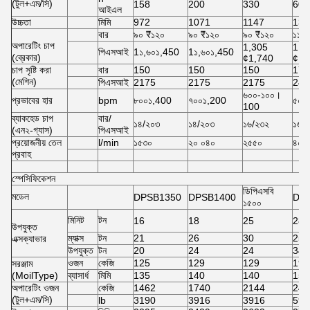
(টুল+এম/সি)
158
200
330
605
আইএল
উচ্চতা
মিমি
972
1071
1147
134
বার
৯০ ₹১২০
৯০ ₹১২০
৯০ ₹১২০
১১০
অপারেটিং চাপ
1,305
1,3
পিএসআই
1১,৬০১,450
1১,৬০১,450
(ব্রেকার)
¢1,740
¢1,
চাপ সৃষ্টি করা
বার
150
150
150
170
(মেশিন)
পিএসআই
2175
2175
2175
246
৬০০-১০০।
প্রভাবের হার
bpm
৮০০১,400
৭০০১,200
৫০০
100
ব্যাকহেড চাপ
বার/
১৪/২০৩
১৪/২০৩
১৬/২৩২
১৬/
(এন২-গ্যাস)
পিএসআই
প্রয়োজনীয় তেল
l/min
১৫৩০
২০ ০৪০
২৫৫০
৪০-
প্রবাহ
স্পেসিফিকেশন
ডিপিএসবি
মডেল
DPSB1350
DPSB1400
DP
১৫০০
মিনিট
টন
16
18
25
28
উপযুক্ত
ম্যাক্স
টন
21
26
30
25
এক্সক্যাভার
উপযুক্ত
টন
20
24
24
34
ওজন
কেজি
125
129
129
193
সরঞ্জাম
(MoilType)
ব্যাসার্ধ
মিমি
135
140
140
155
অপারেটিং ওজন
কেজি
1462
1740
2144
241
(টুল+এম/সি)
lb
3190
3916
3916
594