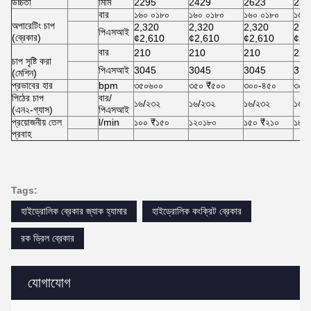
উচ্চতা
মিমি
2295
2429
2623
277
বার
১৬০ ০১৮০
১৬০ ০১৮০
১৬০ ০১৮০
১৬০
অপারেটিং চাপ
2,320
2,320
2,320
2,3
পিএসআই
(ব্রেকার)
¢2,610
¢2,610
¢2,610
¢2,
বার
210
210
210
220
চাপ সৃষ্টি করা
পিএসআই
3045
3045
3045
319
(মেশিন)
প্রভাবের হার
bpm
৩৫০৬০০
৩৫০ ₹৫০০
৩০০-৪৫০
৩০০
পিঠের চাপ
বার/
১৬/২৩২
১৬/২৩২
১৬/২৩২
১৬/
(এন২-গ্যাস)
পিএসআই
প্রয়োজনীয় তেল
l/min
১০০ ₹১৫০
১২০১৮০
১৫০ ₹২১০
১৮০ 
প্রবাহ
Tags:
হাইড্রোলিক ব্রেকার জ্যাক হ্যামার
হাইড্রোলিক কংক্রিট ব্রেকার
রক ড্রিল ব্রেকার
যোগাযোগ