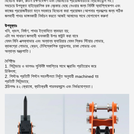
বিবেচনা করুন, রুটিন রক্ষণাবেক্ষণ এবং মেরামতের প্রয়োজনীয়তার ফ্রিকোয়েন্সি সহ।
সবচেয়ে উপযুক্ত হাইড্রোলিক রক ব্রেকার বেছে নেওয়ার জন্য নির্দিষ্ট অ্যাপ্লিকেশন এবং
কাজের প্রয়োজনীয়তা যত্ন সহকারে বিবেচনা করা প্রয়োজন।আপনার প্রকল্পের জন্য সঠিক
জলবাহী পাথর ভাঙ্গনকারী নির্বাচন করতে আজই আমাদের সাথে যোগাযোগ করুন!
উপযুক্তঃ
খনি, ধ্বংস, নির্মাণ, পাথর ইত্যাদিতে ব্যবহৃত হয়;
এটা সব সাধারণ জলবাহী খননকারী উপর মাউন্ট করা যাবে
যেমন মিনি এক্সক্যাভার এবং অন্যান্য ক্যারিয়ার যেমন স্কিড স্টিয়ার লোডার,
ব্যাকগ্রো লোডার, ক্রেন, টেলিস্কোপিক হ্যান্ডলার, চাকা লোডার এবং
অন্যান্য যন্ত্রপাতি।
বৈশিষ্ট্যঃ
1. সিলিন্ডার ও ভালভঃ সুনির্দিষ্ট সমাপ্তির সাথে স্ক্রাবিং প্রতিরোধ করে
চিকিৎসা;
2. পিস্টনঃ প্রতিটি পিস্টন সহনশীলতা নিখুঁত অনুযায়ী machined হয়
প্রতিটি সিলিন্ডারে;
3চিলসঃ ৪২ ক্রোমো, ব্যতিক্রমী পারফরম্যান্স এবং নির্ভরযোগ্যতা।