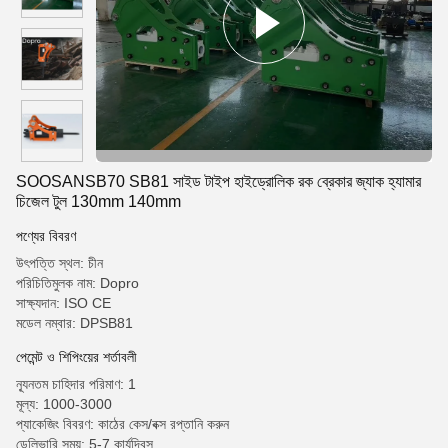
SOOSANSB70 SB81 সাইড টাইপ হাইড্রোলিক রক ব্রেকার জ্যাক হ্যামার
চিজেল টুল 130mm 140mm
পণ্যের বিবরণ
উৎপত্তি স্থল: চীন
পরিচিতিমুলক নাম: Dopro
সাক্ষ্যদান: ISO CE
মডেল নম্বার: DPSB81
পেমেন্ট ও শিপিংয়ের শর্তাবলী
ন্যূনতম চাহিদার পরিমাণ: 1
মূল্য: 1000-3000
প্যাকেজিং বিবরণ: কাঠের কেস/বক্স রপ্তানি করুন
ডেলিভারি সময়: 5-7 কার্যদিবস