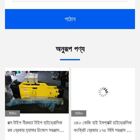
পাঠান
অনুরূপ পণ্য
ভিডিও
ভিডিও
বক্স টাইপ নীরবতা টাইপ হাইড্রোলিক
৩৪০ কেজি হাই ইমপ্যাক্ট হাইড্রোলিক
রক ব্রেকার হ্যামার চিজেল সরঞ্জাম
কংক্রিট ব্রেকার ১৭৫ মিমি সরঞ্জাম চূর্ণ
ব্যাসার্ধ 100mm
হার্ড রক স্টোন মাইনিং জন্য