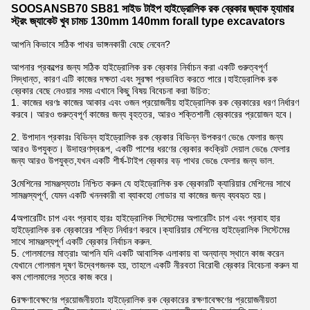
SOOSANSB70 SB81 সাইড টাইপ হাইড্রোলিক রক ব্রেকার জ্যাক হ্যামার
স্ট্রং জ্যাকেট খুব চামচ 130mm 140mm forall type excavators
আপনি কিভাবে সঠিক পাথর ভাঙ্গনকারী বেছে নেবেন?
আপনার প্রকল্পের জন্য সঠিক হাইড্রোলিক রক ব্রেকার নির্বাচন করা একটি গুরুত্বপূর্ণ
সিদ্ধান্ত, কারণ এটি কাজের দক্ষতা এবং সুরক্ষা প্রভাবিত করতে পারে।হাইড্রোলিক রক
ব্রেকার বেছে নেওয়ার সময় এখানে কিছু বিষয় বিবেচনা করা উচিত:
1. কাজের ধরণঃ কাজের আকার এবং ওজন প্রয়োজনীয় হাইড্রোলিক রক ব্রেকারের ধরণ নির্ধারণ
করবে। আরও গুরুত্বপূর্ণ কাজের জন্য বৃহত্তর, আরও শক্তিশালী ব্রেকারের প্রয়োজন হবে।
2. উপাদান প্রকারঃ বিভিন্ন হাইড্রোলিক রক ব্রেকার বিভিন্ন উপকরণ ভেঙে ফেলার জন্য
আরও উপযুক্ত। উদাহরণস্বরূপ, একটি পাশের ধরণের ব্রেকার কংক্রিট দেয়াল ভেঙে ফেলার
জন্য আরও উপযুক্ত,যখন একটি শীর্ষ-টাইপ ব্রেকার বড় পাথর ভেঙে ফেলার জন্য ভাল.
3মেশিনের সামঞ্জস্যতাঃ নিশ্চিত করুন যে হাইড্রোলিক রক ব্রেকারটি ক্যারিয়ার মেশিনের সাথে
সামঞ্জস্যপূর্ণ, যেমন একটি খননকারী বা ব্যাকহো লোডার যা কাজের জন্য ব্যবহৃত হয়।
4অপারেটিং চাপ এবং প্রবাহ হারঃ হাইড্রোলিক সিস্টেমের অপারেটিং চাপ এবং প্রবাহ হার
হাইড্রোলিক রক ব্রেকারের শক্তি নির্ধারণ করবে।ক্যারিয়ার মেশিনের হাইড্রোলিক সিস্টেমের
সাথে সামঞ্জস্যপূর্ণ একটি ব্রেকার নির্বাচন করুন.
5. গোলমালের মাত্রাঃ আপনি যদি একটি আবাসিক এলাকায় বা অন্যান্য স্থানে কাজ করেন
যেখানে গোলমাল দূষণ উদ্বেগজনক হয়, তাহলে একটি নীরবতা বিরোধী ব্রেকার বিবেচনা করুন যা
কম গোলমালের স্তরে কাজ করে।
6রক্ষণাবেক্ষণের প্রয়োজনীয়তাঃ হাইড্রোলিক রক ব্রেকারের রক্ষণাবেক্ষণের প্রয়োজনীয়তা