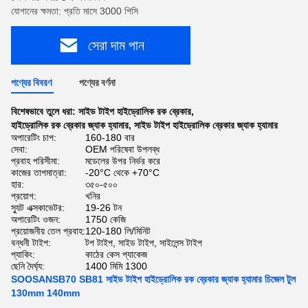
যোগানের ক্ষমতা: প্রতি মাসে 3000 পিসি
সেরা দাম পান
পণ্যের বিবরণ
পণ্যের বর্ণনা
বিশেষভাবে তুলে ধরা:
সাইড টাইপ হাইড্রোলিক রক ব্রেকার
,
হাইড্রোলিক রক ব্রেকার জ্যাক হ্যামার
,
সাইড টাইপ হাইড্রোলিক ব্রেকার জ্যাক হ্যামার
অপারেটিং চাপ:
160-180 বার
সেবা:
OEM পরিষেবা উপলব্ধ
প্রবাহ পরিসীমা:
মডেলের উপর নির্ভর করে
কাজের তাপমাত্রা:
-20°C থেকে +70°C
হার:
৩৫০-৫০০
প্রয়োগ:
খনির
স্যুট এক্সকাভেটর:
19-26 টন
অপারেটিং ওজন:
1750 কেজি
প্রয়োজনীয় তেল প্রবাহ:
120-180 লি/মিনিট
বন্ধনী টাইপ:
টপ টাইপ, সাইড টাইপ, সাইলেন্স টাইপ
প্যাকিং:
কাঠের কেস প্যাকেজ
ছেনি দৈর্ঘ্য:
1400 মিমি 1300
SOOSANSB70 SB81 সাইড টাইপ হাইড্রোলিক রক ব্রেকার জ্যাক হ্যামার চিজেল টুল
130mm 140mm