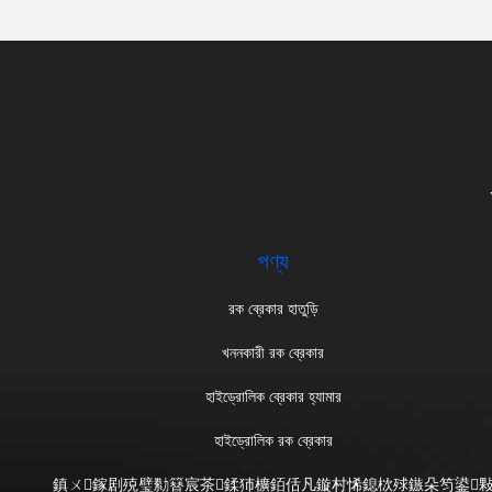
পণ্য
রক ব্রেকার হাতুড়ি
খননকারী রক ব্রেকার
হাইড্রোলিক ব্রেকার হ্যামার
হাইড্রোলিক রক ব্রেকার
鎮ㄨ鎵剧殑璧勬簮宸茶鍒犻櫎銆佸凡鏇村悕鎴栨殏鏃朵笉鍙