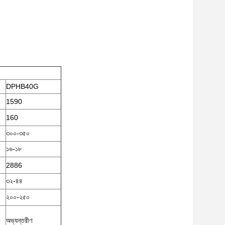
DPHB40G
1590
160
৩০০-৩৫০
১৬-১৮
2886
৩২-৪৪
২০০-২৫০
অভ্যন্তরীণ