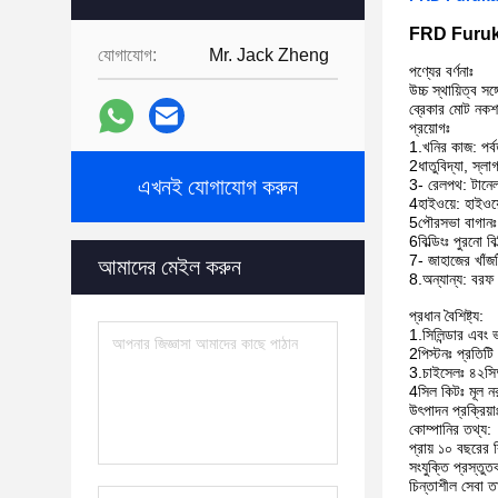
FRD Furuk
যোগাযোগ:
Mr. Jack Zheng
পণ্যের বর্ণনাঃ
উচ্চ স্থায়িত্ব 
ব্রেকার মোট নকশ
প্রয়োগঃ
1.খনির কাজ: পর্ব
2ধাতুবিদ্যা, স্লা
এখনই যোগাযোগ করুন
3- রেলপথ: টানেল
4হাইওয়ে: হাইওয়
5পৌরসভা বাগানঃ কং
6বিল্ডিংঃ পুরনো ব
7- জাহাজের খাঁজট
আমাদের মেইল করুন
8.অন্যান্য: বরফ 
প্রধান বৈশিষ্ট্য:
1.সিলিন্ডার এবং ভা
2পিস্টনঃ প্রতিটি 
3.চাইসেলঃ ৪২সিআ
4সিল কিটঃ মূল নর
উৎপাদন প্রক্রিয়া
কোম্পানির তথ্য:
প্রায় ১০ বছরের 
সংযুক্তি প্রস্তুত
চিন্তাশীল সেবা