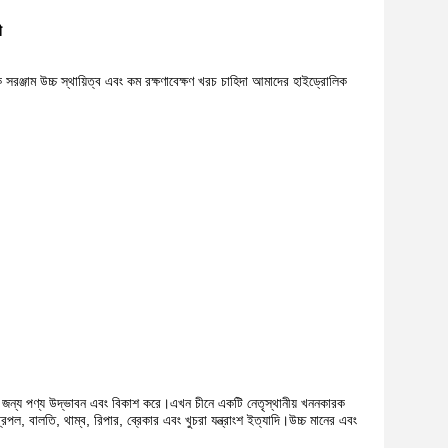
ী
ক সরঞ্জাম উচ্চ স্থায়িত্ব এবং কম রক্ষণাবেক্ষণ খরচ চাহিদা আমাদের হাইড্রোলিক
নের জন্য পণ্য উদ্ভাবন এবং বিকাশ করে।এখন চীনে একটি নেতৃস্থানীয় খননকারক
্রিপল, বালতি, থাম্ব, রিপার, ব্রেকার এবং খুচরা যন্ত্রাংশ ইত্যাদি।উচ্চ মানের এবং