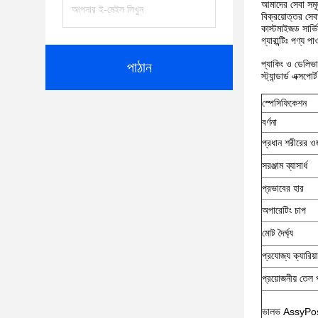
আমাদের সেবা সমূ
বিক্রয়োত্তর সেব
কাস্টমাইজড সার্ভি
গ্যারান্টিঃ পণ্য প
প্যাকিং ও ডেলিভা
পাঠান
স্ট্যান্ডার্ড এক্সপ
স্পেসিফিকেশন
বর্ণনা
প্রধান শরীরের 
সরঞ্জাম ব্যাসার্ধ
প্রভাবের হার
অপারেটিং চাপ
মোট দৈর্ঘ্য
প্রযোজ্য ক্যারিয়
প্রয়োজনীয় তেল 
ভালভ AssyPos