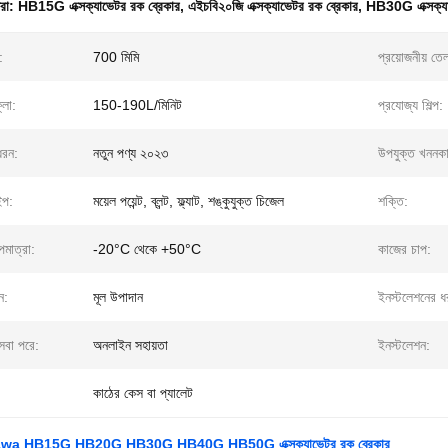
ধরা:
HB15G এক্সক্যাভেটর রক ব্রেকার
,
এইচবি২০জি এক্সক্যাভেটর রক ব্রেকার
,
HB30G এক্সক্যা
:
700 মিমি
প্রয়োজনীয় তে
্লো:
150-190L/মিনিট
প্রযোজ্য শিল্প:
ধরন:
নতুন পণ্য ২০২৩
উপযুক্ত খননকারী
ইপ:
ময়েল পয়েন্ট, ব্লন্ট, ফ্ল্যাট, শঙ্কুযুক্ত চিজেল
শক্তি:
মাত্রা:
-20°C থেকে +50°C
কাজের চাপ:
ন:
মূল উপাদান
ইনস্টলেশনের ধ
 সেবা পরে:
অনলাইন সহায়তা
ইনস্টলেশন:
কাঠের কেস বা প্যালেট
a HB15G HB20G HB30G HB40G HB50G এক্সক্যাভেটর রক ব্রেকার