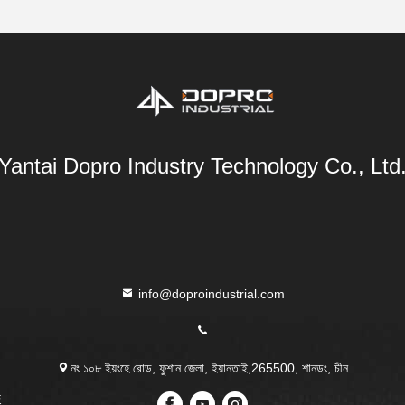
Yantai Dopro Industry Technology Co., Ltd
info@doproindustrial.com
নং ১০৮ ইয়ংহে রোড, ফুশান জেলা, ইয়ানতাই,265500, শানডং, চীন
敤