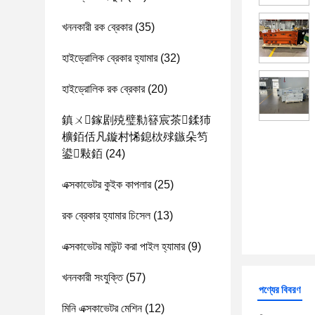
খননকারী রক ব্রেকার
(35)
হাইড্রোলিক ব্রেকার হ্যামার
(32)
হাইড্রোলিক রক ব্রেকার
(20)
鎮ㄨ鎵剧殑璧勬簮宸茶鍒犻
櫎銆佸凡鏇村悕鎴栨殏鏃朵笉
鍙敤銆
(24)
এক্সকাভেটর কুইক কাপলার
(25)
রক ব্রেকার হ্যামার চিসেল
(13)
এক্সকাভেটর মাউন্ট করা পাইল হ্যামার
(9)
খননকারী সংযুক্তি
(57)
পণ্যের বিবরণ
মিনি এক্সকাভেটর মেশিন
(12)