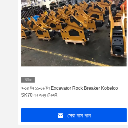
ভিডিও
৭-১৪ টন ১১-১৬ টন Excavator Rock Breaker Kobelco
SK70 এর জন্য টেকসই
সেরা দাম পান