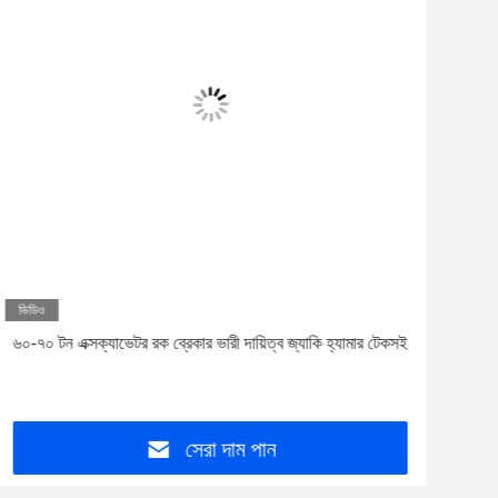
ভিডিও
ভিড
৬০-৭০ টন এক্সক্যাভেটর রক ব্রেকার ভারী দায়িত্ব জ্যাকি হ্যামার টেকসই
ফুরুক
খননকা
সেরা দাম পান