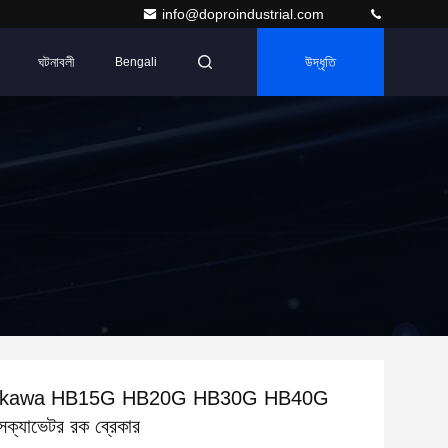
info@doproindustrial.com
ঘটনাবলী
উদ্ধৃতি
Bengali
ukawa HB15G HB20G HB30G HB40G
্যাভেটর রক ব্রেকার