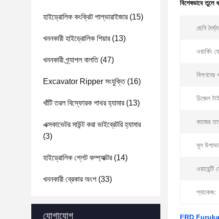
বিশেষভাবে তুলে 
হাইড্রোলিক কংক্রিট পাল্ভারাইজার
(15)
ছেনি দৈর্ঘ্য
খননকারী হাইড্রোলিক শিয়ার
(13)
ওয়ার্কিং ফ
খননকারী গ্র্যাপল বালতি
(47)
বিপণনের 
Excavator Ripper সংযুক্তি
(16)
চিজেল টা
খাঁটি তরল বিস্ফোরক পাথর হ্যামার
(13)
কাজের তাপ
এক্সকাভেটর মাউন্ট করা ভাইব্রেটরি হ্যামার
(3)
মূল উপাদা
হাইড্রোলিক প্লেট কম্প্যাক্টর
(14)
ওয়ারেন্টি
খননকারী ব্রেকার অংশ
(33)
প্যাকেজ:
যোগাযোগ
FRD Furukaw