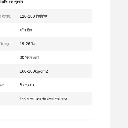
ভেটর রক ব্রেকার
ল প্রবাহ:
120-180 লি/মিনিট
খনির শিল্প
 যন্ত্র:
19-26 টন
30 কিলোওয়াট
160-180kg/cm2
রন:
শীর্ষ প্রকার
ইনস্টল করা এবং পরিচালনা করা সহজ