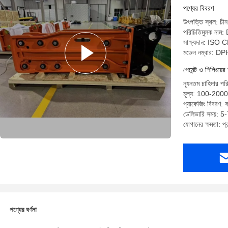
পণ্যের বিবরণ
উৎপত্তি স্থল: চীন
পরিচিতিমুলক না
সাক্ষ্যদান: ISO 
মডেল নম্বার: 
পেমেন্ট ও শিপিংয়ের 
ন্যূনতম চাহিদার পর
মূল্য: 100-2000
প্যাকেজিং বিবরণ: ক
ডেলিভারি সময়: 5-
যোগানের ক্ষমতা: প
পণ্যের বর্ণনা