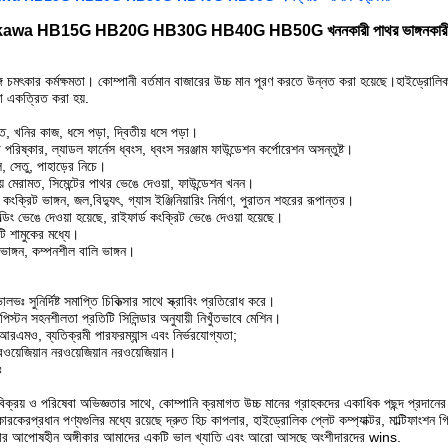
awa HB15G HB20G HB30G HB40G HB50G খননকারী পাথর ভাঙ্গনকার
সঙ্গে চমৎকার কর্মক্ষমতা। কোম্পানী বর্তমান বাজারের উচ্চ মান পূরণ করতে উন্নত করা হয়েছে।হাইড্রোলি
া একত্রিত করা হয়.
ত, খনির কাজ, ধসে পড়া, দ্বিতীয় ধসে পড়া।
গ পরিষ্কার, ল্যাডল ফার্নেস ধ্বংস, ধ্বংস সরঞ্জাম ফাউন্ডেশন কর্পোরেশন অসন্তুষ্ট।
, সেতু, পাহাড়ের নিচে।
ে মেরামত, সিমেন্টের পাথর ভেঙে দেওয়া, ফাউন্ডেশন খনন।
ক্রিট ভাঙ্গন, জল,বিদ্যুৎ, গ্যাস ইঞ্জিনিয়ারিং নির্মাণ, পুরাতন শহরের রূপান্তর।
িল্ডিং ভেঙে দেওয়া হয়েছে, রাইফার্ড কংক্রিট ভেঙে দেওয়া হয়েছে।
ি শামুকের মধ্যে।
ভাঙ্গন, কম্পনশীল বালি ভাঙ্গন।
লভঃ সুনির্দিষ্ট সমাপ্তি চিকিত্সার সাথে স্ক্রাবিং প্রতিরোধ করে।
পিস্টন সহনশীলতা প্রতিটি সিলিন্ডার অনুযায়ী নিখুঁতভাবে মেশিন।
রএমও, ব্যতিক্রমী পারফরম্যান্স এবং নির্ভরযোগ্যতা;
ওয়েজিয়ান নরওয়েজিয়ান নরওয়েজিয়ান।
ঃ
বিক্রয় ও পরিষেবা অভিজ্ঞতার সাথে, কোম্পানি ক্রমাগত উচ্চ মানের গ্রাহকদের একাধিক পছন্দ প্রদা
কারকেরপ্রধান পণ্যগুলির মধ্যে রয়েছে দ্রুত হিচ কাপলার, হাইড্রোলিক প্লেট কম্প্যাক্টর, মাল্টিফাংশন গ
 তার আপোষহীন অঙ্গীকার আমাদের একটি ভাল খ্যাতি এবং আরো আসছে অংশীদারদের wins.