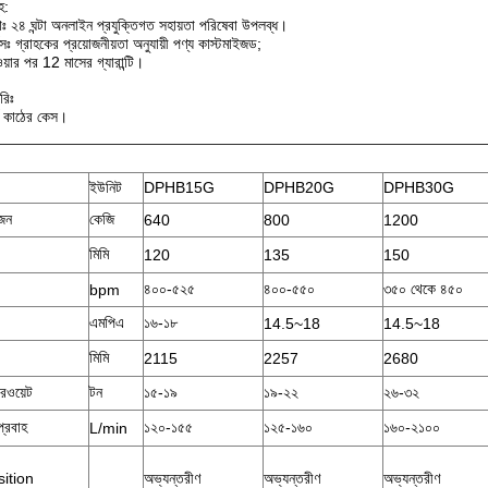
হ:
াঃ ২৪ ঘন্টা অনলাইন প্রযুক্তিগত সহায়তা পরিষেবা উপলব্ধ।
সঃ গ্রাহকের প্রয়োজনীয়তা অনুযায়ী পণ্য কাস্টমাইজড;
াওয়ার পর 12 মাসের গ্যারান্টি।
রিঃ
োর্ট কাঠের কেস।
ইউনিট
DPHB15G
DPHB20G
DPHB30G
ওজন
কেজি
640
800
1200
মিমি
120
135
150
৪০০-৫২৫
৪০০-৫৫০
৩৫০ থেকে ৪৫০
bpm
এমপিএ
১৬-১৮
14.5~18
14.5~18
মিমি
2115
2257
2680
ারওয়েট
টন
১৫-১৯
১৯-২২
২৬-৩২
প্রবাহ
১২০-১৫৫
১২৫-১৬০
১৬০-২১০০
L/min
ition
অভ্যন্তরীণ
অভ্যন্তরীণ
অভ্যন্তরীণ